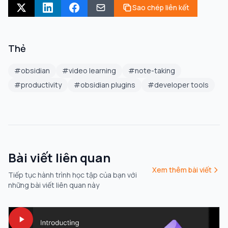
Sao chép liên kết
Thẻ
#
obsidian
#
video learning
#
note-taking
#
productivity
#
obsidian plugins
#
developer tools
Bài viết liên quan
Xem thêm bài viết
Tiếp tục hành trình học tập của bạn với
những bài viết liên quan này