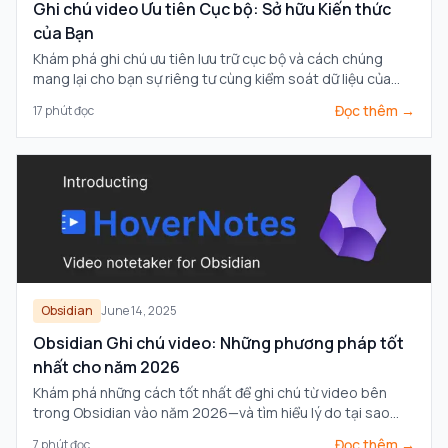
Ghi chú video Ưu tiên Cục bộ: Sở hữu Kiến thức
của Bạn
Khám phá ghi chú ưu tiên lưu trữ cục bộ và cách chúng
mang lại cho bạn sự riêng tư cùng kiểm soát dữ liệu của
mình, kèm theo những mẹo thiết thực để làm chủ tri thức
Đọc thêm →
17
phút đọc
của bạn.
Obsidian
June 14, 2025
Obsidian Ghi chú video: Những phương pháp tốt
nhất cho năm 2026
Khám phá những cách tốt nhất để ghi chú từ video bên
trong Obsidian vào năm 2026—và tìm hiểu lý do tại sao
HoverNotes nổi bật với các tính năng hỗ trợ AI và tích hợp
Đọc thêm →
7
phút đọc