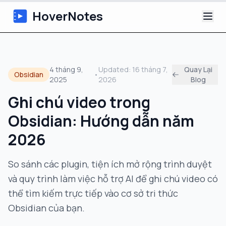
HoverNotes
Ứng dụng
4 tháng 9,
Updated:
16 tháng 7,
Quay Lại
Obsidian
•
2025
2026
Blog
Extension
Ghi chú video trong
Ghi chú Video AI
Obsidian: Hướng dẫn năm
Hướng dẫn
2026
Giới thiệu
So sánh các plugin, tiện ích mở rộng trình duyệt
và quy trình làm việc hỗ trợ AI để ghi chú video có
Blog
thể tìm kiếm trực tiếp vào cơ sở tri thức
Obsidian của bạn.