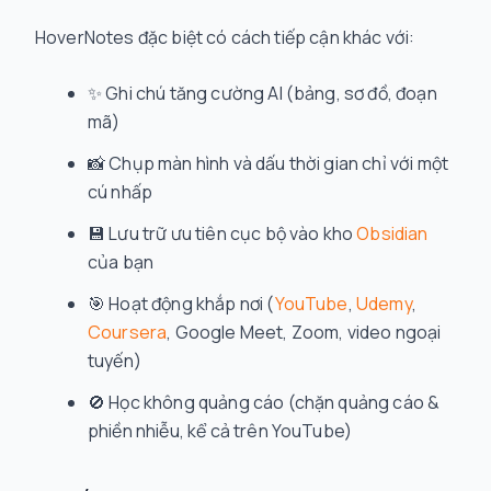
HoverNotes đặc biệt có cách tiếp cận khác với:
✨ Ghi chú tăng cường AI (bảng, sơ đồ, đoạn
mã)
📸 Chụp màn hình và dấu thời gian chỉ với một
cú nhấp
💾 Lưu trữ ưu tiên cục bộ vào kho
Obsidian
của bạn
🎯 Hoạt động khắp nơi (
YouTube
,
Udemy
,
Coursera
, Google Meet, Zoom, video ngoại
tuyến)
🚫 Học không quảng cáo (chặn quảng cáo &
phiền nhiễu, kể cả trên YouTube)