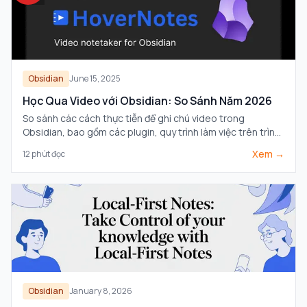
Obsidian
June 15, 2025
Học Qua Video với Obsidian: So Sánh Năm 2026
So sánh các cách thực tiễn để ghi chú video trong
Obsidian, bao gồm các plugin, quy trình làm việc trên trình
duyệt và các công cụ hỗ trợ bởi AI cho việc học tập trực
Xem →
12
phút đọc
quan.
Obsidian
January 8, 2026