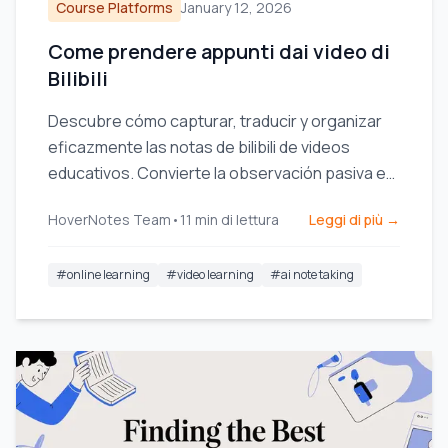
Course Platforms
January 12, 2026
Come prendere appunti dai video di
Bilibili
Descubre cómo capturar, traducir y organizar
eficazmente las notas de bilibili de videos
educativos. Convierte la observación pasiva en
aprendizaje activo.
HoverNotes Team
•
11
min di lettura
Leggi di più →
#
online learning
#
video learning
#
ai note taking