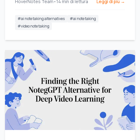
HoverNotes Team
•
14
min di lettura
Leggi di più →
#
ai note taking alternatives
#
ai note taking
#
video note taking