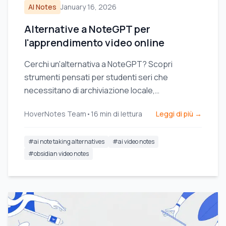
AI Notes
January 16, 2026
Alternative a NoteGPT per
l'apprendimento video online
Cerchi un'alternativa a NoteGPT? Scopri
strumenti pensati per studenti seri che
necessitano di archiviazione locale,
integrazione Obsidian e contesto visivo dai
HoverNotes Team
•
16
min di lettura
Leggi di più →
video.
#
ai note taking alternatives
#
ai video notes
#
obsidian video notes