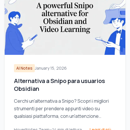
AI Notes
January 15, 2026
Alternativa a Snipo para usuarios
Obsidian
Cerchi un'alternativa a Snipo? Scopri i migliori
strumenti per prendere appunti video su
qualsiasi piattaforma, con un'attenzione
particolare all'archiviazione locale per gli utenti
HoverNotes Team
•
14
min di lettura
Leggi di più →