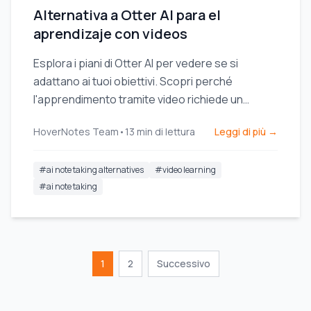
Alternativa a Otter AI para el
aprendizaje con videos
Esplora i piani di Otter AI per vedere se si
adattano ai tuoi obiettivi. Scopri perché
l'apprendimento tramite video richiede un
approccio diverso e confronta le migliori
HoverNotes Team
•
13
min di lettura
Leggi di più →
alternative progettate per gli studenti.
#
ai note taking alternatives
#
video learning
#
ai note taking
1
2
Successivo