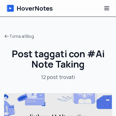
HoverNotes
App
Torna al Blog
Extension
Post taggati con
#
Ai
Appunti Video IA
Note Taking
Tutorial
12
post
trovati
Chi siamo
Blog