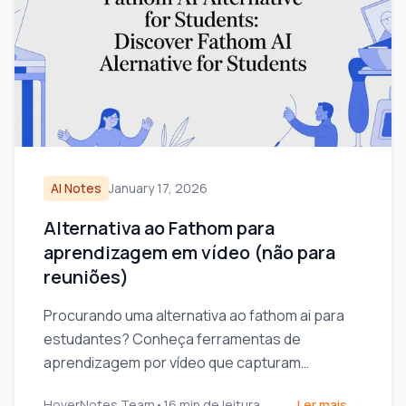
AI Notes
January 17, 2026
Alternativa ao Fathom para
aprendizagem em vídeo (não para
reuniões)
Procurando uma alternativa ao fathom ai para
estudantes? Conheça ferramentas de
aprendizagem por vídeo que capturam
anotações visuais, não apenas transcrições,
HoverNotes Team
•
16
min de leitura
Ler mais →