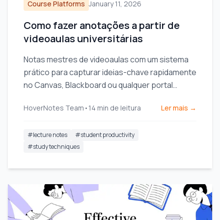
Course Platforms
January 11, 2026
Como fazer anotações a partir de
videoaulas universitárias
Notas mestres de videoaulas com um sistema
prático para capturar ideias-chave rapidamente
no Canvas, Blackboard ou qualquer portal
universitário.
HoverNotes Team
•
14
min de leitura
Ler mais →
#
lecture notes
#
student productivity
#
study techniques