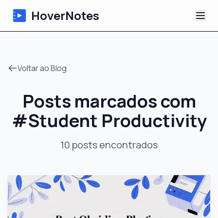
HoverNotes
App
Voltar ao Blog
Extension
Posts marcados com
Notas de Vídeo com IA
#
Student Productivity
Tutoriais
10
posts
encontrados
Sobre
Blog