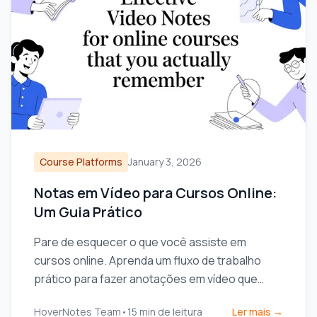
Course Platforms
January 3, 2026
Notas em Vídeo para Cursos Online:
Um Guia Prático
Pare de esquecer o que você assiste em
cursos online. Aprenda um fluxo de trabalho
prático para fazer anotações em vídeo que
aumentam a retenção e se integram com sua
HoverNotes Team
•
15
min de leitura
Ler mais →
base de conhecimento.