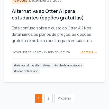
AI Notes
December 23, 2025
Alternativa ao Otter AI para
estudantes (opções gratuitas)
Está confuso sobre o custo do Otter AI? Nós
detalhamos os planos de preços, as opções
gratuitas e as taxas ocultas para estudantes,
para encontrar o melhor custo-benefício para o
HoverNotes Team
•
12
min de leitura
Ler mais →
aprendizado por vídeo.
#
ai note taking alternatives
#
video transcription
#
video note taking
1
2
Próximo