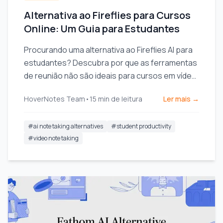
Alternativa ao Fireflies para Cursos
Online: Um Guia para Estudantes
Procurando uma alternativa ao Fireflies AI para
estudantes? Descubra por que as ferramentas
de reunião não são ideais para cursos em vídeo
e encontre um assistente de anotações por IA
HoverNotes Team
•
15
min de leitura
Ler mais →
criado para o aprendizado.
#
ai note taking alternatives
#
student productivity
#
video note taking