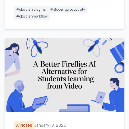
#
obsidian plugins
#
student productivity
#
obsidian workflow
AI Notes
January 18, 2026