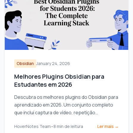
Obsidian
January 24, 2026
Melhores Plugins Obsidian para
Estudantes em 2026
Descubra os melhores plugins do Obsidian para
aprendizado em 2026. Um conjunto completo
que inclui captura de vídeo, repetição
espaçada, dataview e excalidraw para
HoverNotes Team
•
8
min de leitura
Ler mais →
estudantes.