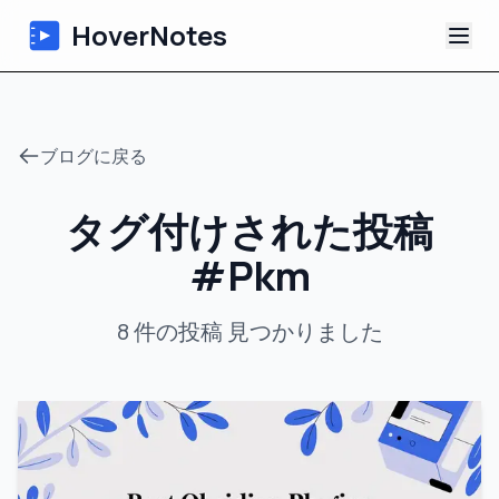
HoverNotes
アプリ
ブログに戻る
Extension
タグ付けされた投稿
AI動画ノート
#
Pkm
チュートリアル
8
件の投稿
見つかりました
について
ブログ