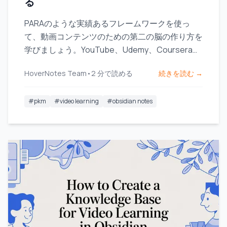
る
PARAのような実績あるフレームワークを使っ
て、動画コンテンツのための第二の脳の作り方を
学びましょう。YouTube、Udemy、Courseraか
らのアイデアをキャプチャし、整理し、つなげて
HoverNotes Team
•
2
分で読める
続きを読む →
いきます。
#
pkm
#
video learning
#
obsidian notes