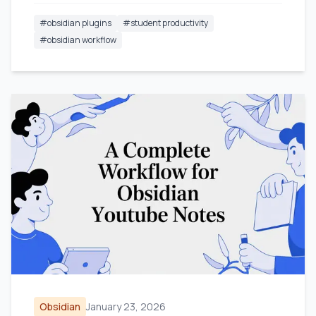
#
obsidian plugins
#
student productivity
#
obsidian workflow
Obsidian
January 23, 2026