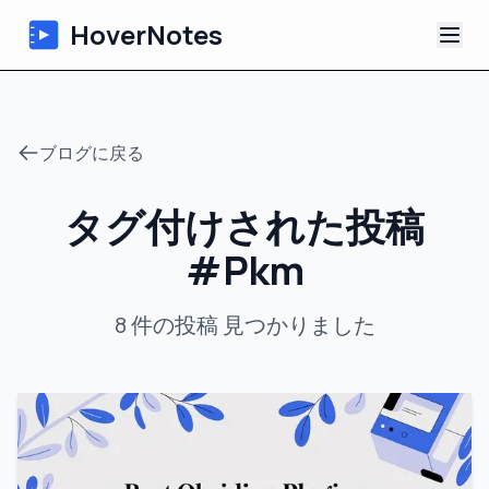
HoverNotes
アプリ
ブログに戻る
Extension
タグ付けされた投稿
AI動画ノート
#
Pkm
チュートリアル
8
件の投稿
見つかりました
について
ブログ