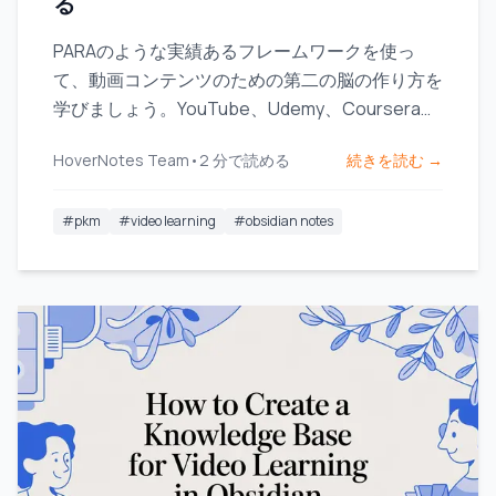
る
PARAのような実績あるフレームワークを使っ
て、動画コンテンツのための第二の脳の作り方を
学びましょう。YouTube、Udemy、Courseraか
らのアイデアをキャプチャし、整理し、つなげて
HoverNotes Team
•
2
分で読める
続きを読む →
いきます。
#
pkm
#
video learning
#
obsidian notes