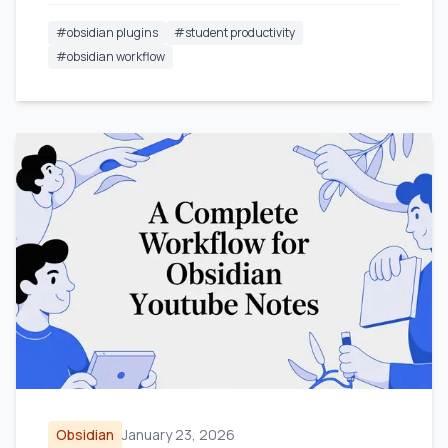
#
obsidian plugins
#
student productivity
#
obsidian workflow
Obsidian
January 23, 2026