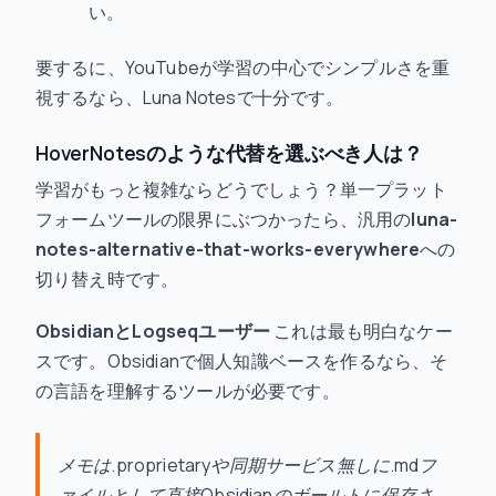
い。
要するに、YouTubeが学習の中心でシンプルさを重
視するなら、Luna Notesで十分です。
HoverNotesのような代替を選ぶべき人は？
学習がもっと複雑ならどうでしょう？単一プラット
フォームツールの限界にぶつかったら、汎用の
luna-
notes-alternative-that-works-everywhere
への
切り替え時です。
ObsidianとLogseqユーザー
これは最も明白なケー
スです。Obsidianで個人知識ベースを作るなら、そ
の言語を理解するツールが必要です。
メモは.proprietaryや同期サービス無しに.mdフ
ァイルとして直接Obsidianのボールトに保存さ