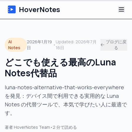
HoverNotes
アプリ
AI
2026年1月19
Updated:
2026年7月
ブログに戻
•
Extension
Notes
日
16日
る
どこでも使える最高のLuna
AI動画ノート
Notes代替品
チュートリアル
luna-notes-alternative-that-works-everywhere
について
を発見：デバイス間で利用できる実用的な Luna
Notes の代替ツールで、本気で学びたい人に最適で
ブログ
す。
著者
HoverNotes Team
•
2
分で読める