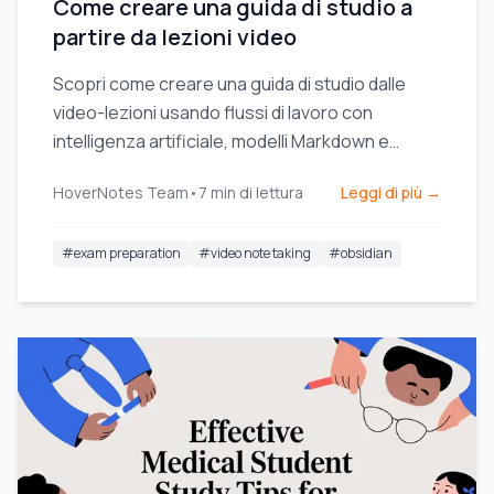
Come creare una guida di studio a
partire da lezioni video
Scopri come creare una guida di studio dalle
video-lezioni usando flussi di lavoro con
intelligenza artificiale, modelli Markdown e
screenshot visivi per migliorare la
HoverNotes Team
•
7
min di lettura
Leggi di più →
memorizzazione e rendere lo studio più
efficiente.
#
exam preparation
#
video note taking
#
obsidian