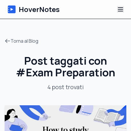
HoverNotes
App
Torna al Blog
Extension
Post taggati con
Appunti Video IA
#
Exam Preparation
Tutorial
4
post
trovati
Chi siamo
Blog