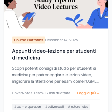
Course Platforms
December 14, 2025
Appunti video-lezione per studenti
di medicina
Scopri potenti consigli di studio per studenti di
medicina per padroneggiare le lezioni video,
migliorare la ritenzione per esami come l'USMLE
e costruire un sistema di apprendimento
HoverNotes Team
•
17
min di lettura
Leggi di più →
sostenibile.
#
exam preparation
#
active recall
#
lecture notes