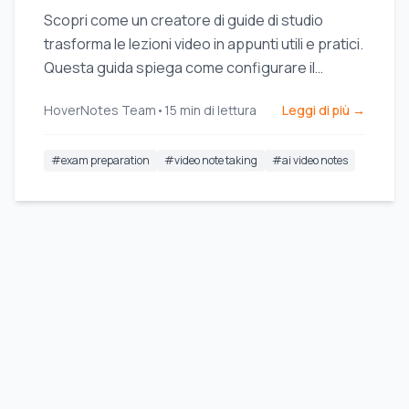
Scopri come un creatore di guide di studio
trasforma le lezioni video in appunti utili e pratici.
Questa guida spiega come configurare il
sistema, catturare i contenuti e integrare gli
HoverNotes Team
•
15
min di lettura
Leggi di più →
appunti nel tuo flusso di lavoro.
#
exam preparation
#
video note taking
#
ai video notes