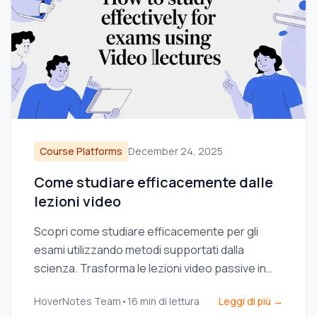
Course Platforms
December 24, 2025
Come studiare efficacemente dalle
lezioni video
Scopri come studiare efficacemente per gli
esami utilizzando metodi supportati dalla
scienza. Trasforma le lezioni video passive in
potenti strumenti di studio per migliorare la
HoverNotes Team
•
16
min di lettura
Leggi di più →
memorizzazione e la ritenzione.