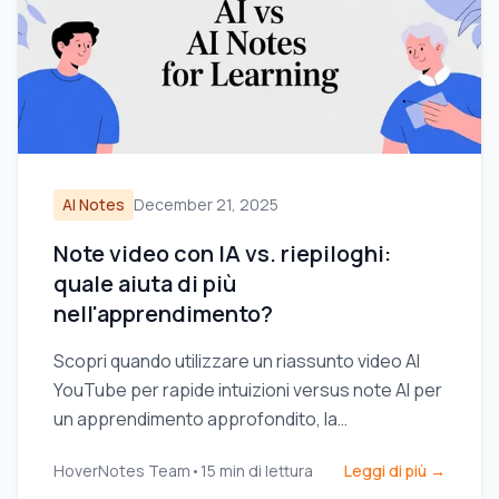
AI Notes
December 21, 2025
Note video con IA vs. riepiloghi:
quale aiuta di più
nell'apprendimento?
Scopri quando utilizzare un riassunto video AI
YouTube per rapide intuizioni versus note AI per
un apprendimento approfondito, la
memorizzazione e la costruzione di una base di
HoverNotes Team
•
15
min di lettura
Leggi di più →
conoscenza.