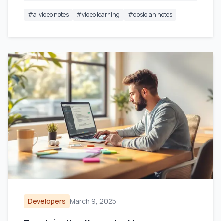
#
ai video notes
#
video learning
#
obsidian notes
Developers
March 9, 2025