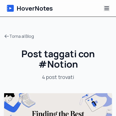
HoverNotes
App
Torna al Blog
Extension
Post taggati con
Appunti Video IA
#
Notion
Tutorial
4
post
trovati
Chi siamo
Blog