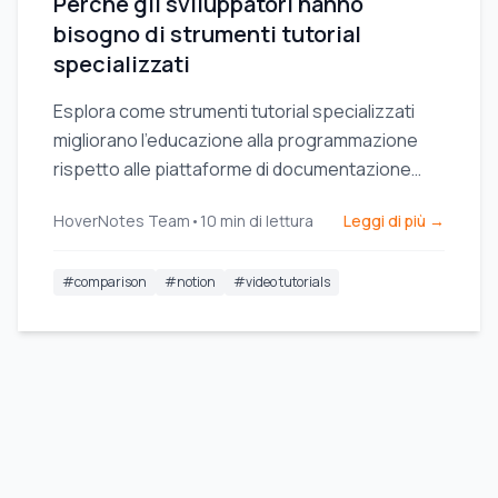
Perché gli sviluppatori hanno
bisogno di strumenti tutorial
specializzati
Esplora come strumenti tutorial specializzati
migliorano l'educazione alla programmazione
rispetto alle piattaforme di documentazione
generali, rispondendo alle esigenze specifiche
HoverNotes Team
•
10
min di lettura
Leggi di più →
degli sviluppatori.
#
comparison
#
notion
#
video tutorials