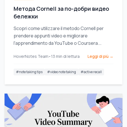
Метода Cornell за по-добри видео
бележки
Scopri come utilizzare il metodo Cornell per
prendere appunti video e migliorare
l'apprendimento da YouTube o Coursera.
Questa guida offre passaggi pratici e modelli.
HoverNotes Team
•
13
min di lettura
Leggi di più →
#
note taking tips
#
video note taking
#
active recall