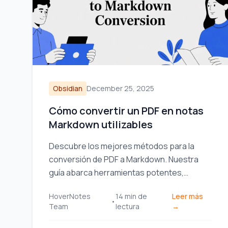
Obsidian
December 25, 2025
Cómo convertir un PDF en notas
Markdown utilizables
Descubre los mejores métodos para la
conversión de PDF a Markdown. Nuestra
guía abarca herramientas potentes,
manejo de archivos complejos e
HoverNotes
14
min de
Leer más
integración de notas en tu flujo de trabajo.
•
Team
lectura
→