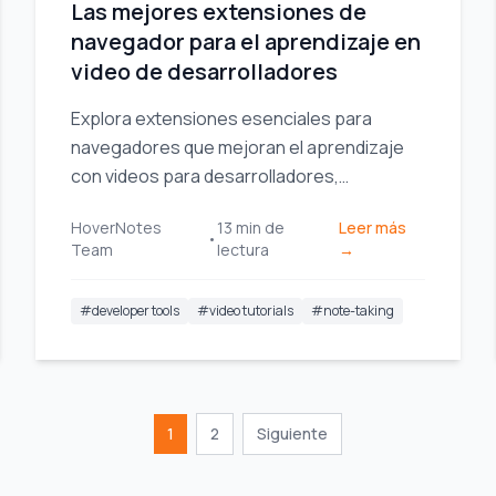
Las mejores extensiones de
navegador para el aprendizaje en
video de desarrolladores
Explora extensiones esenciales para
navegadores que mejoran el aprendizaje
con videos para desarrolladores,
facilitando la toma de notas y la gestión del
HoverNotes
13
min de
Leer más
código.
•
Team
lectura
→
#
developer tools
#
video tutorials
#
note-taking
1
2
Siguiente