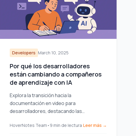
Developers
March 10, 2025
Por qué los desarrolladores
están cambiando a compañeros
de aprendizaje con IA
Explora la transición hacia la
documentación en video para
desarrolladores, destacando las
herramientas y estrategias esenciales
HoverNotes Team
•
9
min de lectura
Leer más →
para mejorar el intercambio de
conocimientos y la eficiencia del equipo.