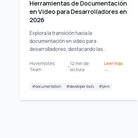
Herramientas de Documentación
en Video para Desarrolladores en
2026
Explora la transición hacia la
documentación en video para
desarrolladores, destacando las
herramientas y estrategias esenciales
HoverNotes
12
min de
Leer más
para mejorar el intercambio de
•
Team
lectura
→
conocimientos y la eficiencia del equipo.
#
documentation
#
developer tools
#
pkm