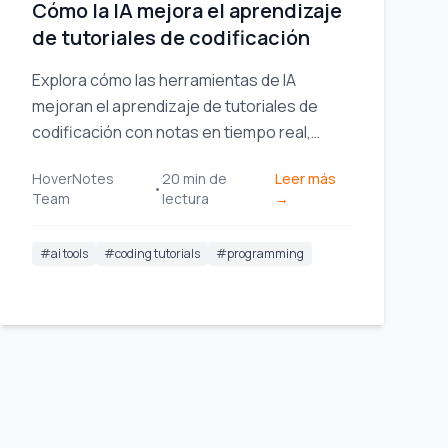
Cómo la IA mejora el aprendizaje
de tutoriales de codificación
Explora cómo las herramientas de IA
mejoran el aprendizaje de tutoriales de
codificación con notas en tiempo real,
soporte multilingüe y rutas de aprendizaje
HoverNotes
20
min de
Leer más
personalizadas.
•
Team
lectura
→
#
ai tools
#
coding tutorials
#
programming