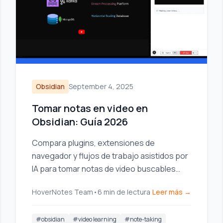
Obsidian
September 4, 2025
Tomar notas en video en
Obsidian: Guía 2026
Compara plugins, extensiones de
navegador y flujos de trabajo asistidos por
IA para tomar notas de video buscables
directamente en tu base de conocimientos
HoverNotes Team
•
6
min de lectura
Leer más →
Obsidian.
#
obsidian
#
video learning
#
note-taking