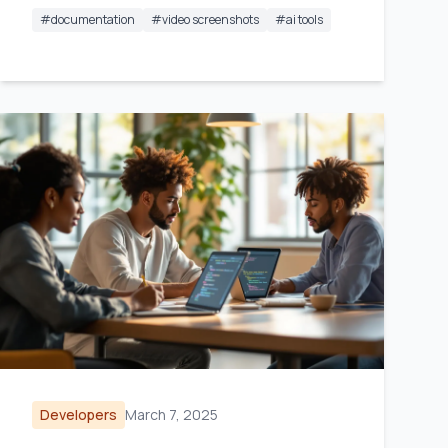
#
documentation
#
video screenshots
#
ai tools
Developers
March 7, 2025