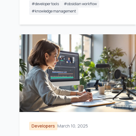
#
developer tools
#
obsidian workflow
#
knowledge management
Developers
March 10, 2025