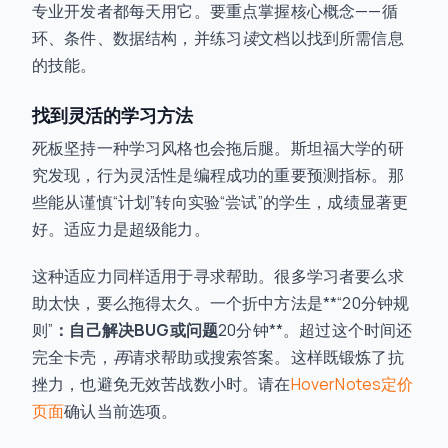
专业开发者都每天用它。要重点掌握核心概念——循
环、条件、数据结构，并练习
读
文档以找到所需信息
的技能。
找到灵活的学习方法
死板坚持一种学习风格也会拖后腿。斯坦福大学的研
究发现，行为灵活性是编程成功的重要预测指标。那
些能从谨慎“计划”转向实验“尝试”的学生，成绩显著更
好。适应力是超级能力。
这种适应力同样适用于寻求帮助。很多学习者要么求
助太快，要么拖得太久。一个折中方法是**“20分钟规
则”
：自己解决BUG或问题
20分钟**。超过这个时间还
完全卡壳，
再
请求帮助或搜索答案。这样既锻炼了抗
挫力，也避免无效苦战数小时。请在
HoverNotes定价
页面
确认当前选项。