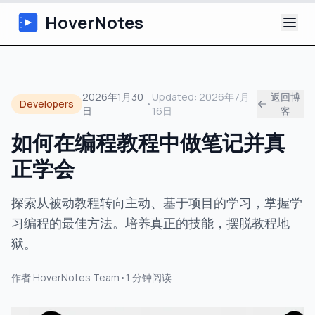
HoverNotes
应用
2026年1月30
Updated:
2026年7月
返回博
Developers
•
日
16日
客
浏览器扩展
如何在编程教程中做笔记并真
AI 视频笔记
正学会
教程
探索从被动教程转向主动、基于项目的学习，掌握学
习编程的最佳方法。培养真正的技能，摆脱教程地
关于
狱。
博客
作者
HoverNotes Team
•
1
分钟阅读