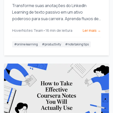
Transforme suas anotações do LinkedIn
Learning de texto passivo em um ativo
poderoso para sua carreira. Aprenda fluxos de
trabalho práticos para capturar, organizar e
HoverNotes Team
•
16
min de leitura
Ler mais →
utilizar seu conhecimento.
#
online learning
#
productivity
#
note taking tips