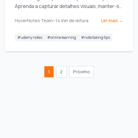
Aprenda a capturar detalhes visuais, manter-se
organizado e realmente reter o que você
HoverNotes Team
•
14
min de leitura
Ler mais →
assiste.
#
udemy notes
#
online learning
#
note taking tips
1
2
Próximo