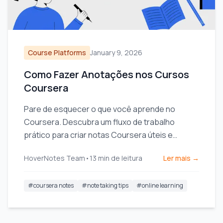
Course Platforms
January 9, 2026
Como Fazer Anotações nos Cursos
Coursera
Pare de esquecer o que você aprende no
Coursera. Descubra um fluxo de trabalho
prático para criar notas Coursera úteis e
pesquisáveis que aumentam a retenção a longo
HoverNotes Team
•
13
min de leitura
Ler mais →
prazo.
#
coursera notes
#
note taking tips
#
online learning