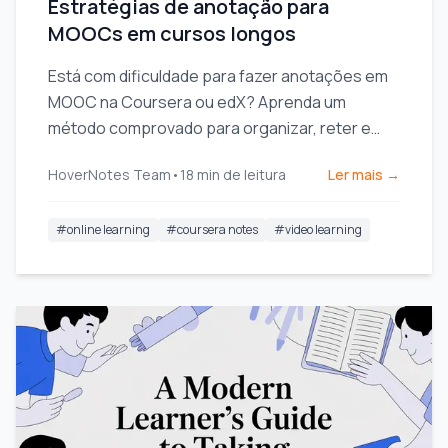
Estratégias de anotação para
MOOCs em cursos longos
Está com dificuldade para fazer anotações em
MOOC na Coursera ou edX? Aprenda um
método comprovado para organizar, reter e
aplicar o conhecimento de cursos longos sem
HoverNotes Team
•
18
min de leitura
Ler mais →
se esgotar.
#
online learning
#
coursera notes
#
video learning