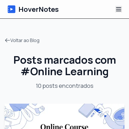
HoverNotes
App
Voltar ao Blog
Extension
Posts marcados com
Notas de Vídeo com IA
#
Online Learning
Tutoriais
10
posts
encontrados
Sobre
Blog