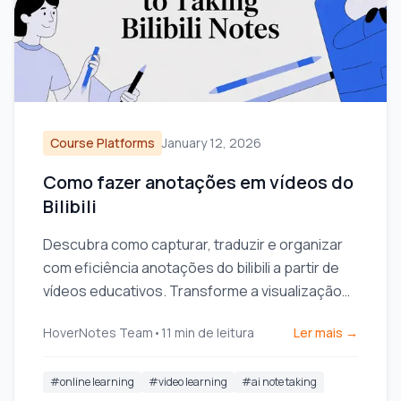
Course Platforms
January 12, 2026
Como fazer anotações em vídeos do
Bilibili
Descubra como capturar, traduzir e organizar
com eficiência anotações do bilibili a partir de
vídeos educativos. Transforme a visualização
passiva em aprendizado ativo.
HoverNotes Team
•
11
min de leitura
Ler mais →
#
online learning
#
video learning
#
ai note taking