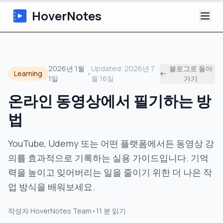
HoverNotes
앱
2026년 1월
Updated:
2026년 7
블로그로 돌아
Learning
•
1일
월 16일
가기
Extension
온라인 동영상에서 필기하는 방
AI 영상 노트
법
튜토리얼
YouTube, Udemy 또는 어떤 플랫폼에서든 동영상 강
의를 효과적으로 기록하는 실용 가이드입니다. 기억
소개
력을 높이고 잊어버리는 일을 줄이기 위한 더 나은 작
블로그
업 방식을 배워보세요.
작성자
HoverNotes Team
•
11
분 읽기