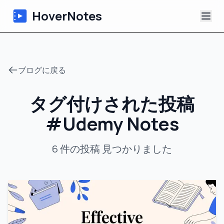
HoverNotes
アプリ
ブログに戻る
Extension
タグ付けされた投稿
AI動画ノート
#
Udemy Notes
チュートリアル
6
件の投稿
見つかりました
について
ブログ