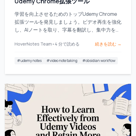
Udemy Chrome拡張ツール
学習を向上させるためのトップUdemy Chrome
拡張ツールを発見しましょう。ビデオ再生を強化
し、AIノートを取り、字幕を翻訳し、集中力を保
ちます。
HoverNotes Team
•
4
分で読める
続きを読む →
#
udemy notes
#
video note taking
#
obsidian workflow