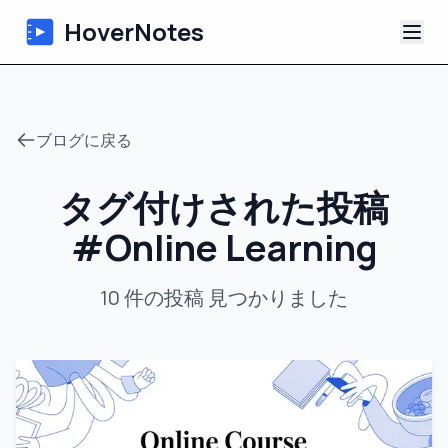
HoverNotes
アプリ
ブログに戻る
Extension
タグ付けされた投稿
AI動画ノート
#
Online Learning
チュートリアル
10
件の投稿
見つかりました
について
ブログ