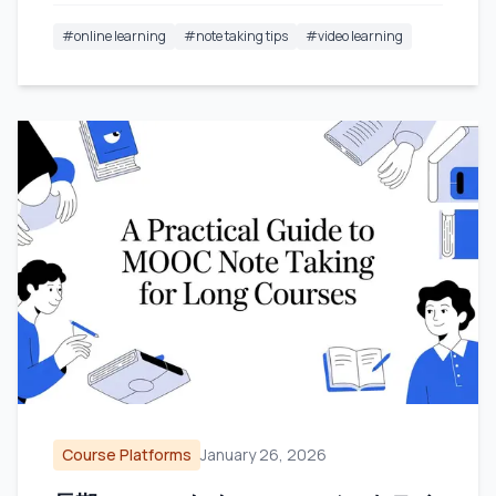
#
online learning
#
note taking tips
#
video learning
Course Platforms
January 26, 2026