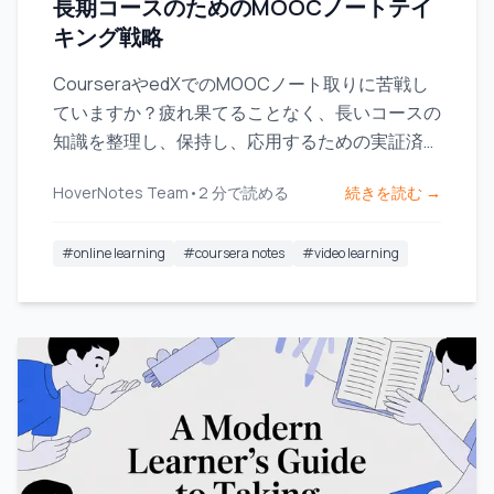
長期コースのためのMOOCノートテイ
キング戦略
CourseraやedXでのMOOCノート取りに苦戦し
ていますか？疲れ果てることなく、長いコースの
知識を整理し、保持し、応用するための実証済み
ワークフローを学びましょう。
HoverNotes Team
•
2
分で読める
続きを読む →
#
online learning
#
coursera notes
#
video learning