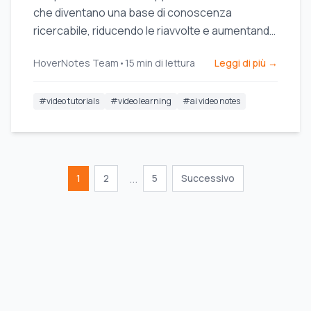
che diventano una base di conoscenza
ricercabile, riducendo le riavvolte e aumentando
l'efficienza dello studio.
HoverNotes Team
•
15
min di lettura
Leggi di più →
#
video tutorials
#
video learning
#
ai video notes
...
1
2
5
Successivo