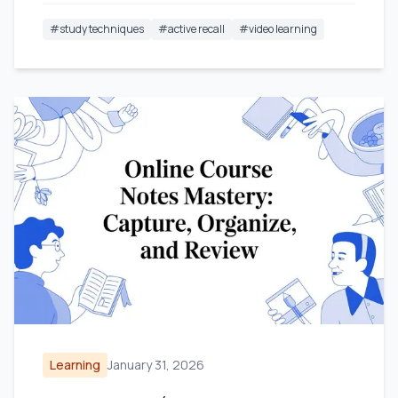
#
study techniques
#
active recall
#
video learning
Learning
January 31, 2026