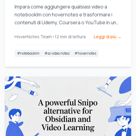
Impara come aggiungere qualsiasi video a
notebooklm con hovernotes e trasformare i
contenuti di Udemy, Coursera o YouTube in una
potente fonte AI per un apprendimento più
HoverNotes Team
•
12
min di lettura
Leggi di più →
approfondito.
#
notebooklm
#
ai video notes
#
hovernotes