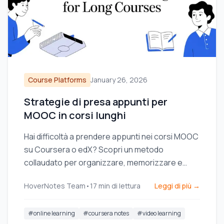
Course Platforms
January 26, 2026
Strategie di presa appunti per
MOOC in corsi lunghi
Hai difficoltà a prendere appunti nei corsi MOOC
su Coursera o edX? Scopri un metodo
collaudato per organizzare, memorizzare e
applicare le conoscenze acquisite in corsi lunghi
HoverNotes Team
•
17
min di lettura
Leggi di più →
senza esaurirti.
#
online learning
#
coursera notes
#
video learning