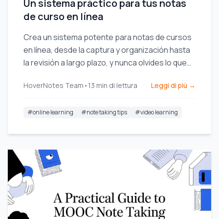
Un sistema práctico para tus notas
de curso en línea
Crea un sistema potente para notas de cursos
en línea, desde la captura y organización hasta
la revisión a largo plazo, y nunca olvides lo que
aprendes.
HoverNotes Team
•
13
min di lettura
Leggi di più →
#
online learning
#
note taking tips
#
video learning