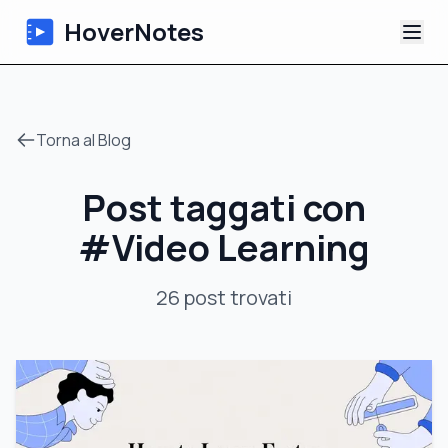
HoverNotes
App
Torna al Blog
Extension
Post taggati con
Appunti Video IA
#
Video Learning
Tutorial
26
post
trovati
Chi siamo
Blog