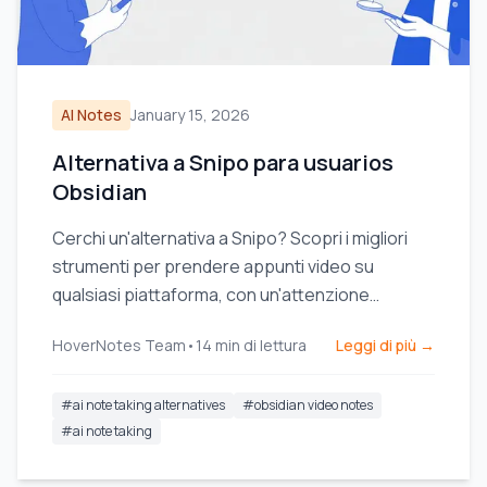
AI Notes
January 15, 2026
Alternativa a Snipo para usuarios
Obsidian
Cerchi un'alternativa a Snipo? Scopri i migliori
strumenti per prendere appunti video su
qualsiasi piattaforma, con un'attenzione
particolare all'archiviazione locale per gli utenti
HoverNotes Team
•
14
min di lettura
Leggi di più →
Obsidian.
#
ai note taking alternatives
#
obsidian video notes
#
ai note taking