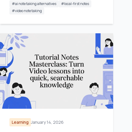
#
ai note taking alternatives
#
local-first notes
#
video note taking
Learning
January 14, 2026