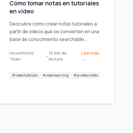
Cómo tomar notas en tutoriales
en video
Descubre cómo crear notas tutoriales a
partir de videos que se convierten en una
base de conocimiento searchable,
reduciendo los rebobineos y aumentando
HoverNotes
15
min de
Leer más
la eficiencia del estudio.
•
Team
lectura
→
#
video tutorials
#
video learning
#
ai video notes