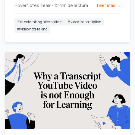
HoverNotes Team
•
12
min de lectura
Leer más →
con video.
#
ai note taking alternatives
#
video transcription
#
video note taking