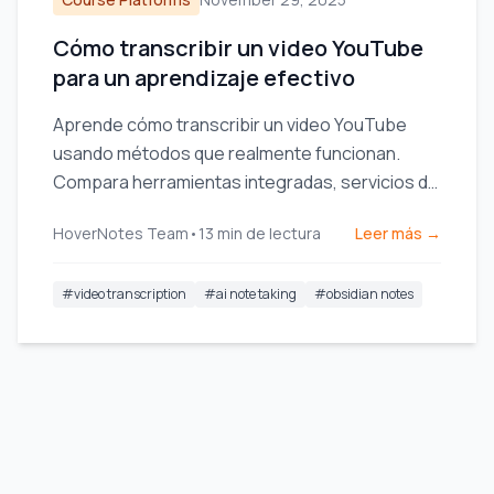
Cómo transcribir un video YouTube
para un aprendizaje efectivo
Aprende cómo transcribir un video YouTube
usando métodos que realmente funcionan.
Compara herramientas integradas, servicios de
IA y extensiones de navegador para encontrar
HoverNotes Team
•
13
min de lectura
Leer más →
la mejor opción para ti.
#
video transcription
#
ai note taking
#
obsidian notes