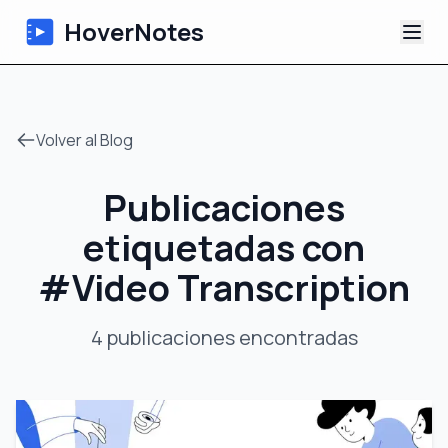
HoverNotes
Aplicación
Volver al Blog
Extension
Publicaciones
Notas de Video con IA
etiquetadas con
Tutoriales
#
Video Transcription
Acerca de
4
publicaciones
encontradas
Blog