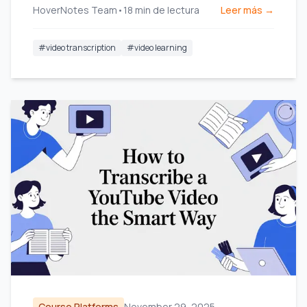
HoverNotes Team
•
18
min de lectura
Leer más →
#
video transcription
#
video learning
Course Platforms
November 29, 2025