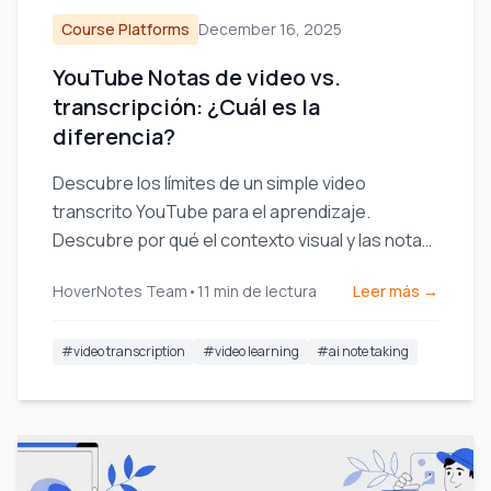
Course Platforms
December 16, 2025
YouTube Notas de video vs.
transcripción: ¿Cuál es la
diferencia?
Descubre los límites de un simple video
transcrito YouTube para el aprendizaje.
Descubre por qué el contexto visual y las notas
impulsadas por IA son esenciales para una
HoverNotes Team
•
11
min de lectura
Leer más →
verdadera retención.
#
video transcription
#
video learning
#
ai note taking