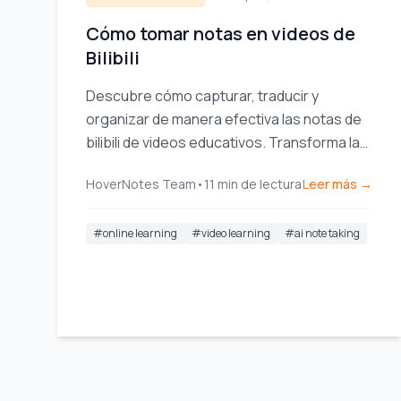
Cómo tomar notas en videos de
Bilibili
Descubre cómo capturar, traducir y
organizar de manera efectiva las notas de
bilibili de videos educativos. Transforma la
visualización pasiva en aprendizaje activo.
HoverNotes Team
•
11
min de lectura
Leer más →
#
online learning
#
video learning
#
ai note taking