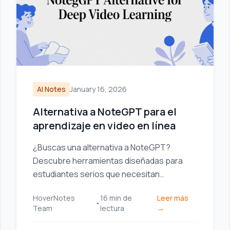
AI Notes
January 16, 2026
Alternativa a NoteGPT para el
aprendizaje en video en línea
¿Buscas una alternativa a NoteGPT?
Descubre herramientas diseñadas para
estudiantes serios que necesitan
almacenamiento local, integración Obsidian
HoverNotes
16
min de
Leer más
y contexto visual a partir de videos.
•
Team
lectura
→