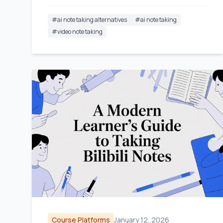
#
ai note taking alternatives
#
ai note taking
#
video note taking
Course Platforms
January 12, 2026