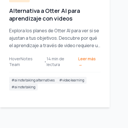
Alternativa a Otter AI para
aprendizaje con videos
Explora los planes de Otter AI para ver si se
ajustan a tus objetivos. Descubre por qué
el aprendizaje a través de video requiere un
enfoque distinto y compara las principales
HoverNotes
14
min de
Leer más
alternativas diseñadas para estudiantes.
•
Team
lectura
→
#
ai note taking alternatives
#
video learning
#
ai note taking