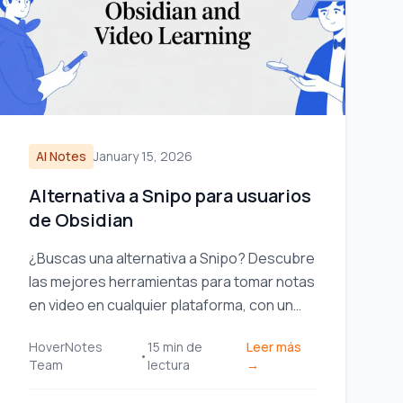
AI Notes
January 15, 2026
Alternativa a Snipo para usuarios
de Obsidian
¿Buscas una alternativa a Snipo? Descubre
las mejores herramientas para tomar notas
en video en cualquier plataforma, con un
enfoque en el almacenamiento local
HoverNotes
15
min de
Leer más
primero para los usuarios de Obsidian.
•
Team
lectura
→