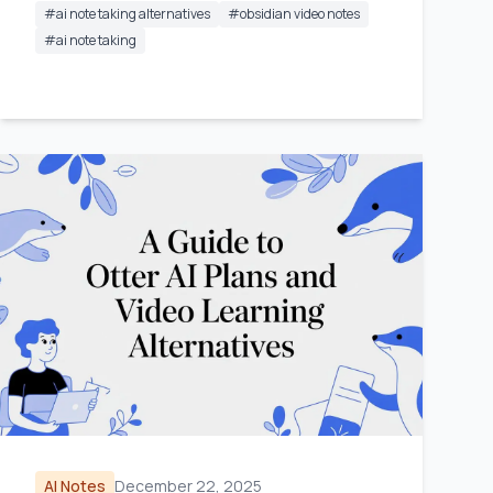
#
ai note taking alternatives
#
obsidian video notes
#
ai note taking
AI Notes
December 22, 2025