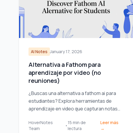
AI Notes
January 17, 2026
Alternativa a Fathom para
aprendizaje por video (no
reuniones)
¿Buscas una alternativa a fathom ai para
estudiantes? Explora herramientas de
aprendizaje en video que capturan notas
visuales, no solo transcripciones, para
HoverNotes
15
min de
Leer más
YouTube y Coursera.
•
Team
lectura
→