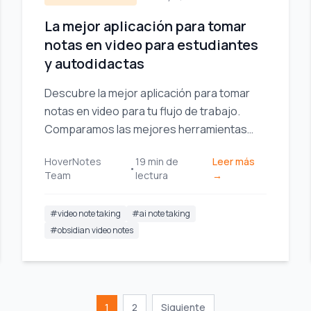
La mejor aplicación para tomar
notas en video para estudiantes
y autodidactas
Descubre la mejor aplicación para tomar
notas en video para tu flujo de trabajo.
Comparamos las mejores herramientas
para estudiantes y profesionales que
HoverNotes
19
min de
Leer más
utilizan Obsidian, Notion y cursos en línea.
•
Team
lectura
→
#
video note taking
#
ai note taking
#
obsidian video notes
1
2
Siguiente