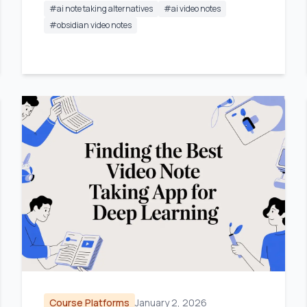
#
ai note taking alternatives
#
ai video notes
#
obsidian video notes
Course Platforms
January 2, 2026