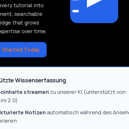
every tutorial into
nent, searchable
edge that grows
xpertise over time.
 Started Today
tützte Wissenserfassung
eoinhalte streamen
zu unserer KI (unterstützt von
ni 2.0)
kturierte Notizen
automatisch während des Anseh
rieren