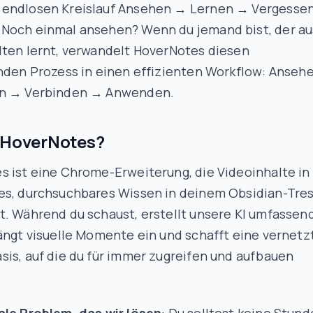
endlosen Kreislauf
Ansehen → Lernen → Vergesse
Noch einmal ansehen
? Wenn du jemand bist, der au
lten lernt, verwandelt HoverNotes diesen
nden Prozess in einen effizienten Workflow:
Anseh
en → Verbinden → Anwenden
.
 HoverNotes?
s ist eine Chrome-Erweiterung, die Videoinhalte in
es, durchsuchbares Wissen in deinem Obsidian-Tre
t. Während du schaust, erstellt unsere KI umfassen
ängt visuelle Momente ein und schafft eine vernetz
is, auf die du für immer zugreifen und aufbauen