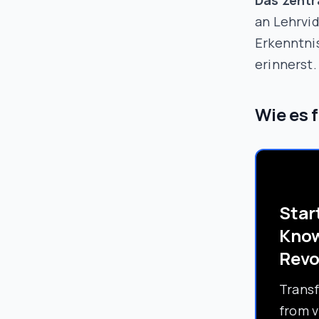
Das zentr
an Lehrvi
Erkenntnis
erinnerst.
Wie es 
Star
Kno
Revo
Trans
from 