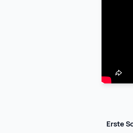
2. Strategisches visuelles Erfassen
Langfristige Wissenssicherung
3. Baue deinen Wissensgraphen auf
4. Suchfunktion nutzen, bevor du
erneut ansiehst
Erste S