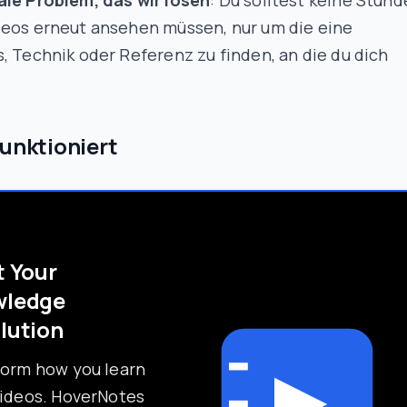
ale Problem, das wir lösen
: Du solltest keine Stun
deos erneut ansehen müssen, nur um die eine
, Technik oder Referenz zu finden, an die du dich
funktioniert
t Your
wledge
lution
form how you learn
videos. HoverNotes