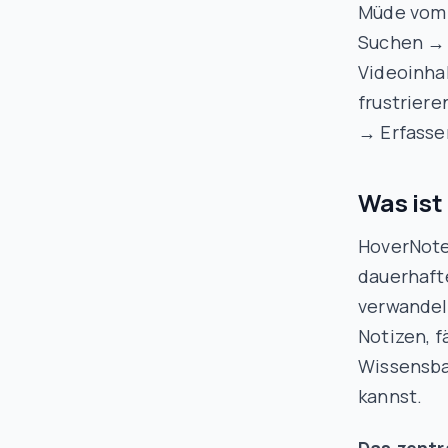
Müde vom 
Suchen → 
Videoinha
frustriere
→ Erfass
Was ist
HoverNote
dauerhaft
verwandel
Notizen, f
Wissensbas
kannst.