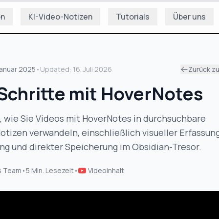
on
KI-Video-Notizen
Tutorials
Über uns
Januar 2025
•
Updated:
16. Juli 2026
Zurück z
 Schritte mit HoverNotes
, wie Sie Videos mit HoverNotes in durchsuchbare
izen verwandeln, einschließlich visueller Erfassung,
ng und direkter Speicherung im Obsidian-Tresor.
s Team
•
5
Min. Lesezeit
•
Videoinhalt