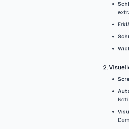
Sch
extr
Erk
Schr
Wic
2. Visue
Scre
Aut
Not
Visu
Dem