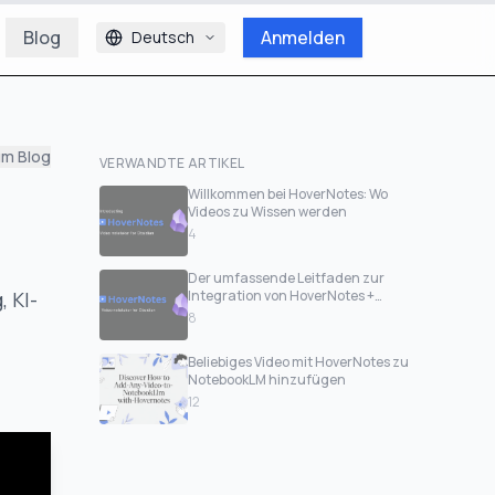
Blog
Anmelden
Deutsch
um Blog
VERWANDTE ARTIKEL
Willkommen bei HoverNotes: Wo
Videos zu Wissen werden
4
Der umfassende Leitfaden zur
 KI-
Integration von HoverNotes +
Obsidian
8
Beliebiges Video mit HoverNotes zu
NotebookLM hinzufügen
12