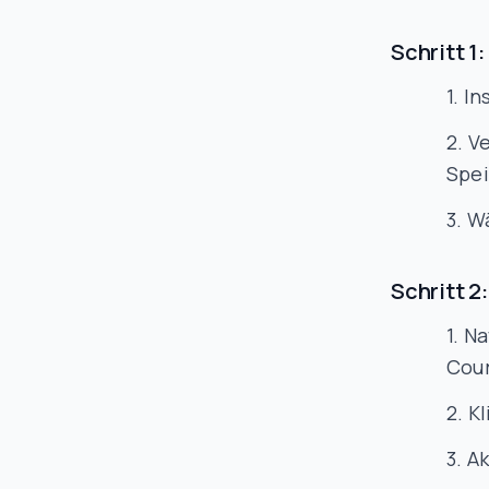
Schritt 1
In
Ve
Spe
Wä
Schritt 2
Na
Cour
Kl
Ak