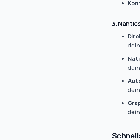
Kon
3. Nahtlo
Dire
dein
Nat
dei
Aut
dei
Gra
dei
Schnell