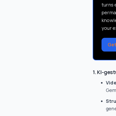
turns 
perma
knowl
your e
Get
1. KI-ges
Vid
Gemi
Stru
gene