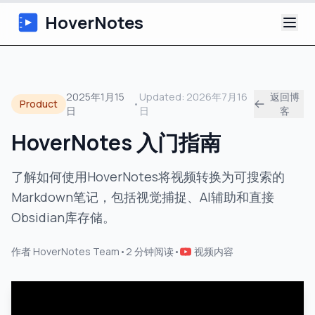
HoverNotes
应用
2025年1月15
Updated:
2026年7月16
返回博
Product
•
日
日
客
浏览器扩展
HoverNotes 入门指南
AI 视频笔记
了解如何使用HoverNotes将视频转换为可搜索的
教程
Markdown笔记，包括视觉捕捉、AI辅助和直接
Obsidian库存储。
关于
作者
HoverNotes Team
•
2
分钟阅读
•
视频内容
博客