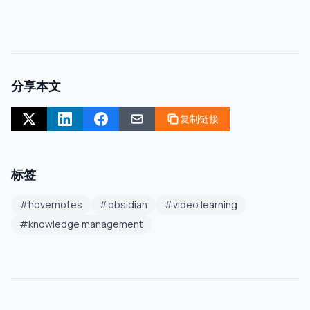
分享本文
复制链接
标签
#
hovernotes
#
obsidian
#
video learning
#
knowledge management