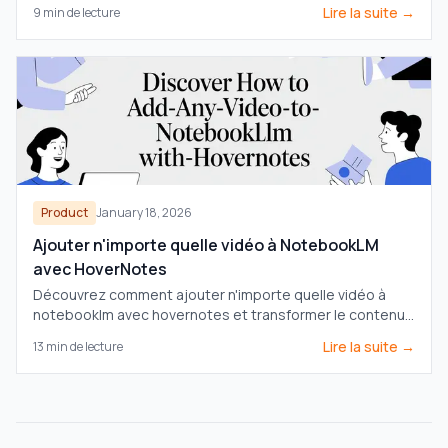
sous forme de fichiers Markdown consultables dans
Lire la suite →
9
min de lecture
votre coffre-fort local.
Product
January 18, 2026
Ajouter n'importe quelle vidéo à NotebookLM
avec HoverNotes
Découvrez comment ajouter n'importe quelle vidéo à
notebooklm avec hovernotes et transformer le contenu
de Udemy, Coursera ou YouTube en une source IA
Lire la suite →
13
min de lecture
puissante pour un apprentissage approfondi.