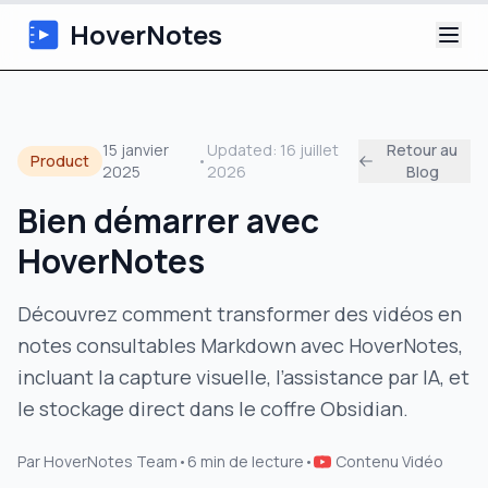
HoverNotes
Application
15 janvier
Updated:
16 juillet
Retour au
Product
•
2025
2026
Blog
Extension
Bien démarrer avec
Notes Vidéo IA
HoverNotes
Tutoriels
Découvrez comment transformer des vidéos en
notes consultables Markdown avec HoverNotes,
À propos
incluant la capture visuelle, l’assistance par IA, et
Blog
le stockage direct dans le coffre Obsidian.
Par
HoverNotes Team
•
6
min de lecture
•
Contenu Vidéo