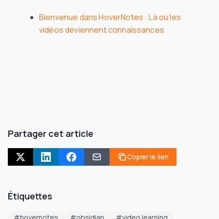
Bienvenue dans HoverNotes : Là où les
vidéos deviennent connaissances
Partager cet article
Copier le lien
Étiquettes
#
hovernotes
#
obsidian
#
video learning