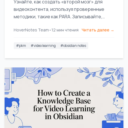
Узнайте, как создать «второй мозг» для
видеоконтента, используя проверенные
методики, такие как PARA. Записывайте,
организуйте и связывайте идеи из YouTube,
HoverNotes Team
•
12
мин чтения
Читать далее →
Udemy и Coursera.
#
pkm
#
video learning
#
obsidian notes