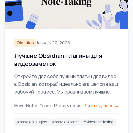
Obsidian
January 22, 2026
Лучшие Obsidian плагины для
видеозаметок
Откройте для себя лучший плагин для видео
в Obsidian, который идеально впишется в ваш
рабочий процесс. Мы сравниваем лучшие
варианты для создания пометок с
HoverNotes Team
•
13
мин чтения
Читать далее →
временными метками из YouTube, Udemy и
локальных видео.
#
obsidian plugins
#
obsidian notes
#
video note taking