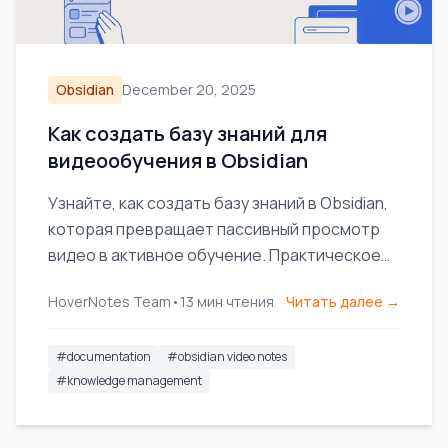
Obsidian
December 20, 2025
Как создать базу знаний для
видеообучения в Obsidian
Узнайте, как создать базу знаний в Obsidian,
которая превращает пассивный просмотр
видео в активное обучение. Практическое
руководство по настройке хранилища и
HoverNotes Team
•
13
мин чтения
Читать далее →
ведению заметок.
#
documentation
#
obsidian video notes
#
knowledge management