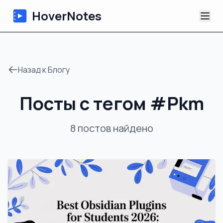
HoverNotes
Приложение
Назад к Блогу
Extension
Посты с тегом
#
Pkm
ИИ-видеоконспекты
8
постов
найдено
Уроки
О нас
Блог