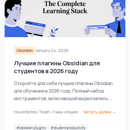
Obsidian
January 24, 2026
Лучшие плагины Obsidian для
студентов в 2026 году
Откройте для себя лучшие плагины Obsidian
для обучения в 2026 году. Полный набор
инструментов, включающий видеозапись,
интервальное повторение, dataview и
HoverNotes Team
•
7
мин чтения
Читать далее →
excalidraw для студентов.
#
obsidian plugins
#
student productivity