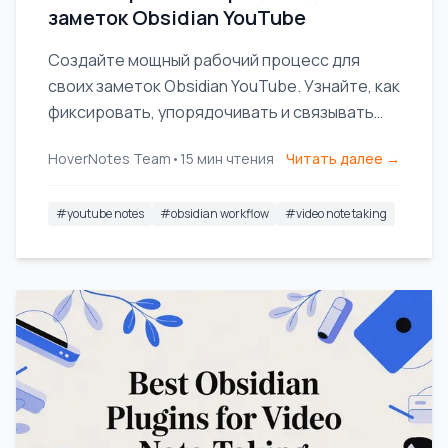
заметок Obsidian YouTube
Создайте мощный рабочий процесс для
своих заметок Obsidian YouTube. Узнайте, как
фиксировать, упорядочивать и связывать
знания из видео, чтобы действительно
HoverNotes Team
•
15
мин чтения
Читать далее →
запоминать то, что вы смотрите.
#
youtube notes
#
obsidian workflow
#
video note taking