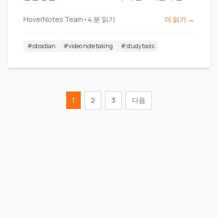
보세요.
HoverNotes Team
•
4
분 읽기
더 읽기 →
#
obsidian
#
video note taking
#
study tools
1
2
3
다음