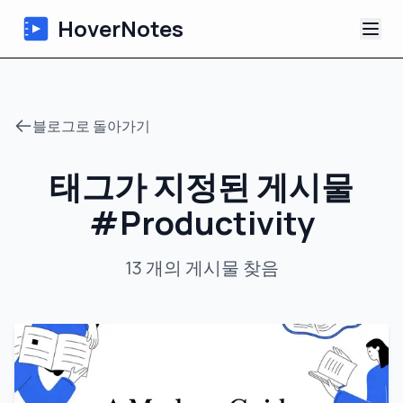
HoverNotes
앱
블로그로 돌아가기
Extension
태그가 지정된 게시물
AI 영상 노트
#
Productivity
튜토리얼
13
개의 게시물
찾음
소개
블로그