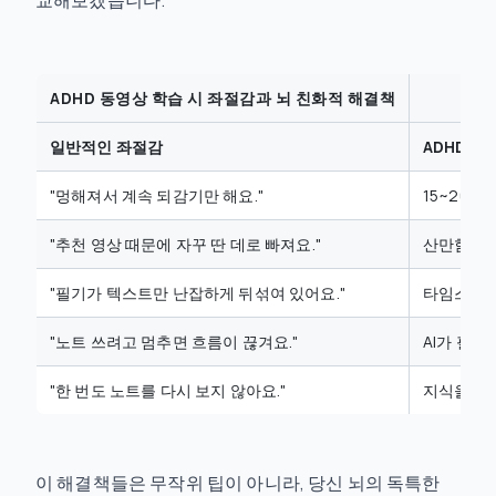
교해보겠습니다.
ADHD 동영상 학습 시 좌절감과 뇌 친화적 해결책
일반적인 좌절감
ADHD 친
"멍해져서 계속 되감기만 해요."
15~20분
"추천 영상 때문에 자꾸 딴 데로 빠져요."
산만함 차단
"필기가 텍스트만 난잡하게 뒤섞여 있어요."
타임스탬프
"노트 쓰려고 멈추면 흐름이 끊겨요."
AI가 필
"한 번도 노트를 다시 보지 않아요."
지식을 테
이 해결책들은 무작위 팁이 아니라, 당신 뇌의 독특한