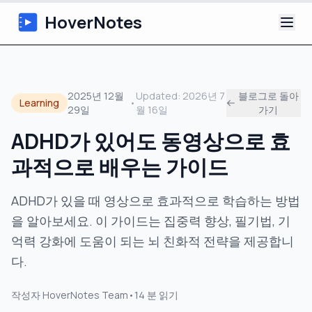
HoverNotes
앱
2025년 12월
Updated:
2026년 7
블로그로 돌아
Learning
•
29일
월 16일
가기
Extension
ADHD가 있어도 동영상으로 효
AI 영상 노트
과적으로 배우는 가이드
튜토리얼
ADHD가 있을 때 영상으로 효과적으로 학습하는 방법
을 알아보세요. 이 가이드는 집중력 향상, 필기법, 기
소개
억력 강화에 도움이 되는 뇌 친화적 전략을 제공합니
블로그
다.
작성자
HoverNotes Team
•
14
분 읽기