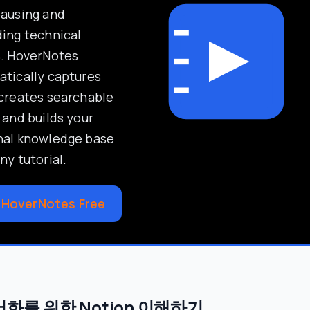
pausing and
ing technical
s. HoverNotes
tically captures
creates searchable
 and builds your
nal knowledge base
ny tutorial.
 HoverNotes Free
화를 위한 Notion 이해하기