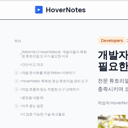
HoverNotes
Developers
목차
개발자
Notion에서 HoverNotes로: 개발자들이 특화
된 튜토리얼 도구가 필요한 이유
필요한
간단 비교 개요
개발 문서화를 위한 Notion 이해하기
전문 튜토리얼
코드 관리 기능
HoverNotes: 특화된 영상 튜토리얼 관리 도구
충족시키며 
프로젝트 조직 기능
AI 기반 영상 분석
작업 흐름에 맞는 적합한 도구 선택하기
기술 문서화 모범 사례
개발자 전용 기능들
개인 개발자용
결정을 내릴 때
작성자
HoverNo
고려사항과 한계점
플랫폼 통합
개발팀용
자주 묻는 질문
워크플로우 통합 전략
HoverNotes와 Notion를 함께 사용할 수 있
더 검증 가능한 기술 워크플로
나요?
비용 고려사항
팀 협업에 더 좋은 도구는 무엇인가요?