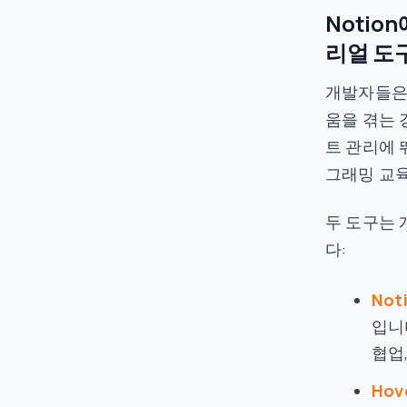
Notio
리얼 도
개발자들은
움을 겪는 
트 관리에 
그래밍 교
두 도구는 
다:
Not
입니
협업
Hov