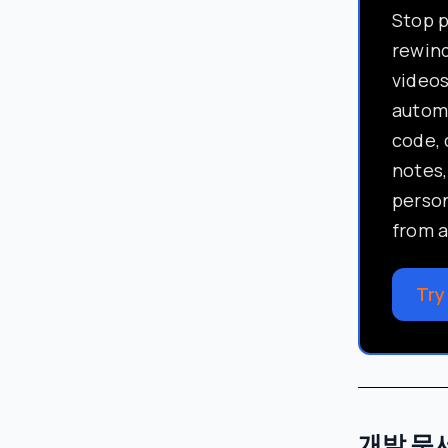
Stop 
rewind
video
automa
code, 
notes,
perso
from a
Try
개발 문서