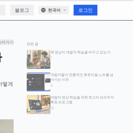
개
블로그
로그인
한국어
돌아가기
관련 글
가
왜 영상이 개발자 학습을 바꾸고 있는가
7
개발자들이 전통적인 튜토리얼 노트를 넘
어서는 이유
 어떻게
6
개발자 영상 학습을 위한 최고의 브라우저
확장 프로그램
10