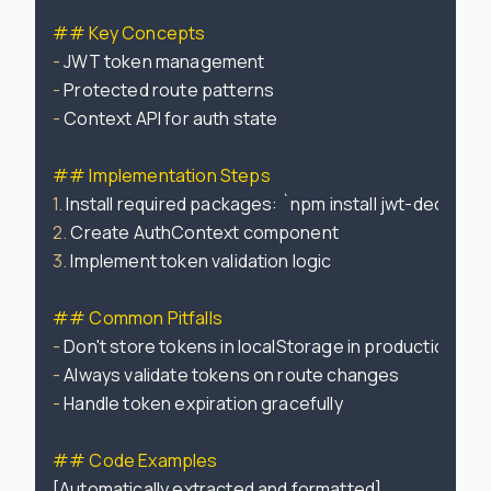
## Key Concepts
-
-
-
 Context API for auth state

## Implementation Steps
1.
 Install required packages: 
`npm install jwt-decode`
2.
3.
 Implement token validation logic

## Common Pitfalls
-
-
-
 Handle token expiration gracefully

## Code Examples