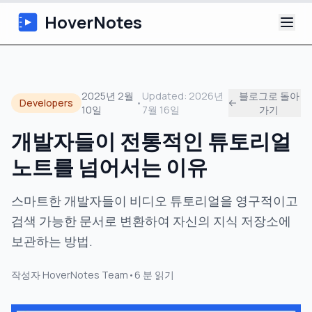
HoverNotes
앱
2025년 2월
Updated:
2026년
블로그로 돌아
Developers
•
10일
7월 16일
가기
Extension
개발자들이 전통적인 튜토리얼
AI 영상 노트
노트를 넘어서는 이유
튜토리얼
스마트한 개발자들이 비디오 튜토리얼을 영구적이고
검색 가능한 문서로 변환하여 자신의 지식 저장소에
소개
보관하는 방법.
블로그
작성자
HoverNotes Team
•
6
분 읽기