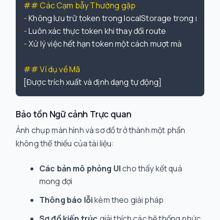
## Các Cạm bẫy Thường gặp
-
-
-
 Xử lý việc hết hạn token một cách mượt mà

## Ví dụ về Mã
Bảo tồn Ngữ cảnh Trực quan
Ảnh chụp màn hình và sơ đồ trở thành một phần
không thể thiếu của tài liệu:
Các bản mô phỏng UI
cho thấy kết quả
mong đợi
Thông báo lỗi
kèm theo giải pháp
Sơ đồ kiến trúc
giải thích các hệ thống phức