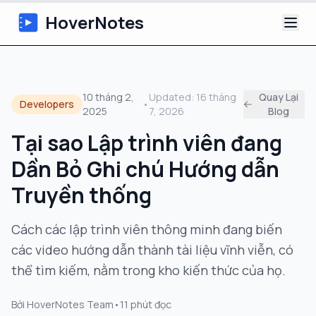
HoverNotes
Ứng dụng
10 tháng 2,
Updated:
16 tháng
Quay Lại
Developers
•
2025
7, 2026
Blog
Extension
Tại sao Lập trình viên đang
Ghi chú Video AI
Dần Bỏ Ghi chú Hướng dẫn
Hướng dẫn
Truyền thống
Giới thiệu
Cách các lập trình viên thông minh đang biến
các video hướng dẫn thành tài liệu vĩnh viễn, có
Blog
thể tìm kiếm, nằm trong kho kiến thức của họ.
Bởi
HoverNotes Team
•
11
phút đọc