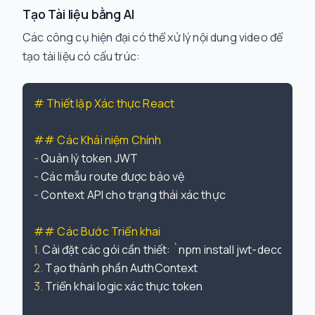
Tạo Tài liệu bằng AI
Các công cụ hiện đại có thể xử lý nội dung video để
tạo tài liệu có cấu trúc:
# Thiết lập Xác thực React
## Các Khái niệm Chính
-
-
-
 Context API cho trạng thái xác thực

## Các Bước Triển khai
1.
 Cài đặt các gói cần thiết: 
`npm install jwt-decode`
2.
3.
 Triển khai logic xác thực token
