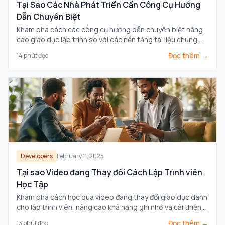
Tại Sao Các Nhà Phát Triển Cần Công Cụ Hướng
Dẫn Chuyên Biệt
Khám phá cách các công cụ hướng dẫn chuyên biệt nâng
cao giáo dục lập trình so với các nền tảng tài liệu chung,
đáp ứng nhu cầu cụ thể của các nhà phát triển.
Đọc thêm →
14
phút đọc
Developers
February 11, 2025
Tại sao Video đang Thay đổi Cách Lập Trình viên
Học Tập
Khám phá cách học qua video đang thay đổi giáo dục dành
cho lập trình viên, nâng cao khả năng ghi nhớ và cải thiện
sự hiểu biết so với tài liệu văn bản truyền thống.
Đọc thêm →
13
phút đọc