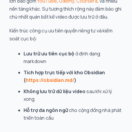
lớn bao gồm
YouTube
,
Udemy
,
Coursera
, và nhiều
nền tảng khác. Sự tương thích rộng này đảm bảo ghi
chú nhất quán bất kể video được lưu trữ ở đâu.
Kiến trúc công cụ ưu tiên quyền riêng tư và kiểm
soát cục bộ:
Lưu trữ ưu tiên cục bộ
ở định dạng
markdown
Tích hợp trực tiếp với kho Obsidian
(
https://obsidian.md/
)
Không lưu trữ dữ liệu video
sau khi xử lý
xong
Hỗ trợ đa ngôn ngữ
cho cộng đồng nhà phát
triển toàn cầu