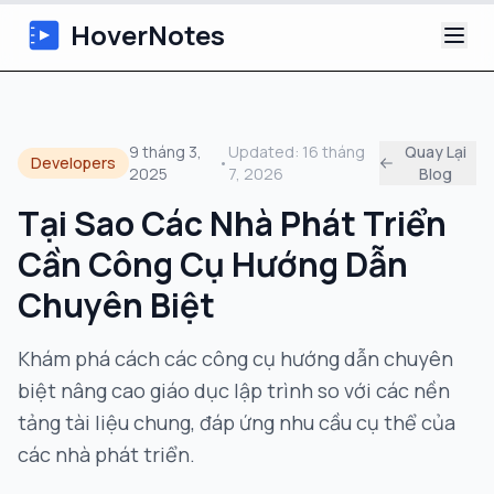
HoverNotes
Ứng dụng
9 tháng 3,
Updated:
16 tháng
Quay Lại
Developers
•
2025
7, 2026
Blog
Extension
Tại Sao Các Nhà Phát Triển
Ghi chú Video AI
Cần Công Cụ Hướng Dẫn
Hướng dẫn
Chuyên Biệt
Giới thiệu
Khám phá cách các công cụ hướng dẫn chuyên
biệt nâng cao giáo dục lập trình so với các nền
Blog
tảng tài liệu chung, đáp ứng nhu cầu cụ thể của
các nhà phát triển.