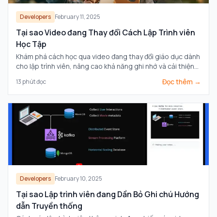
Developers
February 11, 2025
Tại sao Video đang Thay đổi Cách Lập Trình viên
Học Tập
Khám phá cách học qua video đang thay đổi giáo dục dành
cho lập trình viên, nâng cao khả năng ghi nhớ và cải thiện
sự hiểu biết so với tài liệu văn bản truyền thống.
Đọc thêm →
13
phút đọc
Developers
February 10, 2025
Tại sao Lập trình viên đang Dần Bỏ Ghi chú Hướng
dẫn Truyền thống