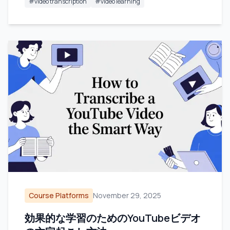
#
video transcription
#
video learning
Course Platforms
November 29, 2025
効果的な学習のためのYouTubeビデオ