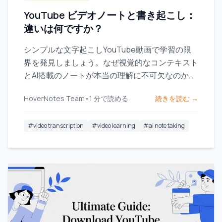
YouTube ビデオノートと書き起こし：
違いは何ですか？
シンプルな文字起こしYouTube動画で学習の限
界を発見しましょう。なぜ視覚的なコンテキスト
とAI搭載のノートが本当の理解に不可欠なのかを
ご覧ください。
HoverNotes Team
•
1
分で読める
続きを読む →
#
video transcription
#
video learning
#
ai note taking