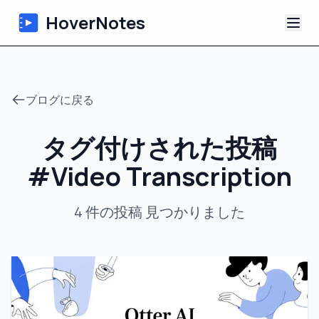
HoverNotes
アプリ
ブログに戻る
Extension
タグ付けされた投稿
AI動画ノート
#
Video Transcription
チュートリアル
4
件の投稿
見つかりました
について
ブログ