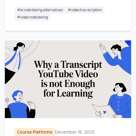
#
ai note taking alternatives
#
video transcription
#
video note taking
Course Platforms
December 16, 2025