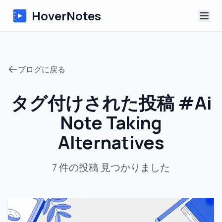
HoverNotes
アプリ
ブログに戻る
Extension
タグ付けされた投稿
#
Ai
AI動画ノート
Note Taking
チュートリアル
Alternatives
について
7
件の投稿
見つかりました
ブログ