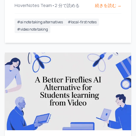
HoverNotes Team
•
2
分で読める
続きを読む →
#
ai note taking alternatives
#
local-first notes
#
video note taking