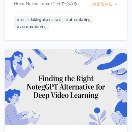
HoverNotes Team
•
2
分で読める
続きを読む →
#
ai note taking alternatives
#
ai note taking
#
video note taking