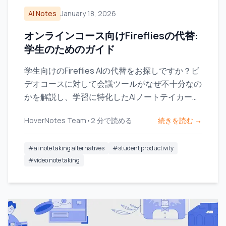
AI Notes
January 18, 2026
オンラインコース向けFirefliesの代替:
学生のためのガイド
学生向けのFireflies AIの代替をお探しですか？ビ
デオコースに対して会議ツールがなぜ不十分なの
かを解説し、学習に特化したAIノートテイカーを
ご紹介します。
HoverNotes Team
•
2
分で読める
続きを読む →
#
ai note taking alternatives
#
student productivity
#
video note taking