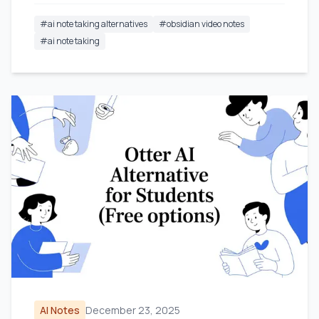
#
ai note taking alternatives
#
obsidian video notes
#
ai note taking
AI Notes
December 23, 2025