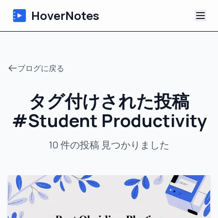
HoverNotes
アプリ
ブログに戻る
Extension
タグ付けされた投稿
AI動画ノート
#
Student Productivity
チュートリアル
10
件の投稿
見つかりました
について
ブログ