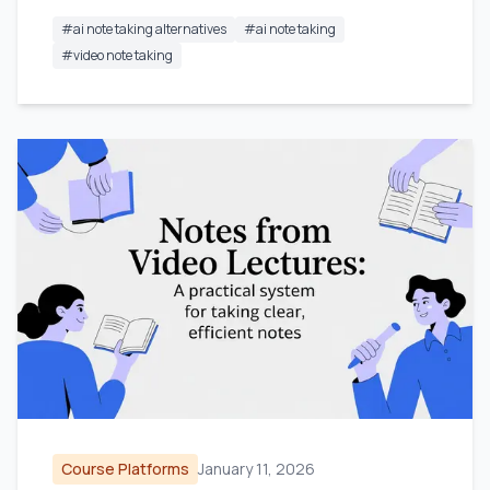
#
ai note taking alternatives
#
ai note taking
#
video note taking
Course Platforms
January 11, 2026