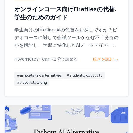
オンラインコース向けFirefliesの代替:
学生のためのガイド
学生向けのFireflies AIの代替をお探しですか？ビ
デオコースに対して会議ツールがなぜ不十分なの
かを解説し、学習に特化したAIノートテイカーを
ご紹介します。
HoverNotes Team
•
2
分で読める
続きを読む →
#
ai note taking alternatives
#
student productivity
#
video note taking