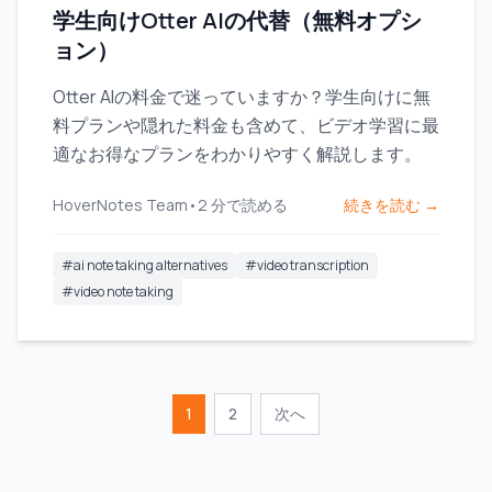
学生向けOtter AIの代替（無料オプシ
ョン）
Otter AIの料金で迷っていますか？学生向けに無
料プランや隠れた料金も含めて、ビデオ学習に最
適なお得なプランをわかりやすく解説します。
HoverNotes Team
•
2
分で読める
続きを読む →
#
ai note taking alternatives
#
video transcription
#
video note taking
1
2
次へ