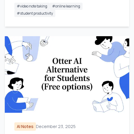
#
video note taking
#
online learning
#
student productivity
AI Notes
December 23, 2025