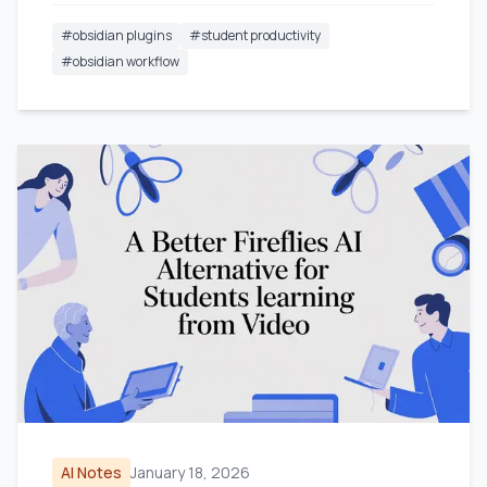
#
obsidian plugins
#
student productivity
#
obsidian workflow
AI Notes
January 18, 2026