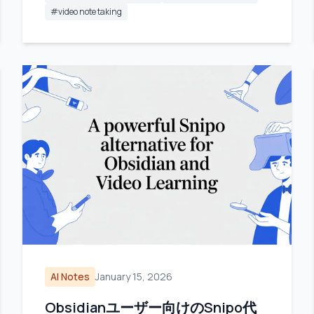
#
video note taking
AI Notes
January 15, 2026
Obsidianユーザー向けのSnipo代