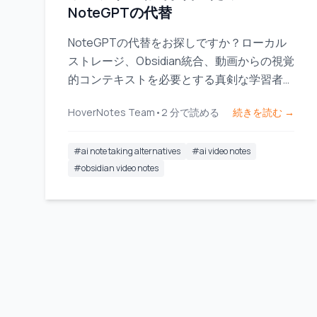
NoteGPTの代替
NoteGPTの代替をお探しですか？ローカル
ストレージ、Obsidian統合、動画からの視覚
的コンテキストを必要とする真剣な学習者向
けに設計されたツールを見つけましょう。
HoverNotes Team
•
2
分で読める
続きを読む →
#
ai note taking alternatives
#
ai video notes
#
obsidian video notes