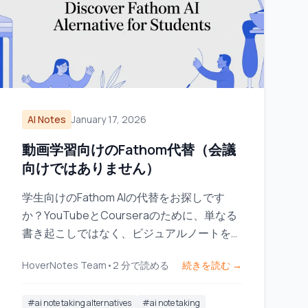
AI Notes
January 17, 2026
動画学習向けのFathom代替（会議
向けではありません）
学生向けのFathom AIの代替をお探しです
か？YouTubeとCourseraのために、単なる
書き起こしではなく、ビジュアルノートを捉
えるビデオ学習ツールを探してみましょう。
HoverNotes Team
•
2
分で読める
続きを読む →
#
ai note taking alternatives
#
ai note taking