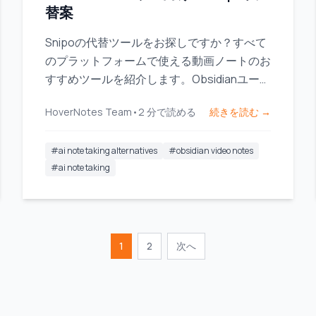
替案
Snipoの代替ツールをお探しですか？すべて
のプラットフォームで使える動画ノートのお
すすめツールを紹介します。Obsidianユーザ
ー向けには、ローカルファーストのストレー
HoverNotes Team
•
2
分で読める
続きを読む →
ジに特に注目しています。
#
ai note taking alternatives
#
obsidian video notes
#
ai note taking
1
2
次へ