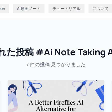
ion
AI動画ノート
チュートリアル
について
れた投稿
#
Ai Note Taking 
7
件の投稿
見つかりました