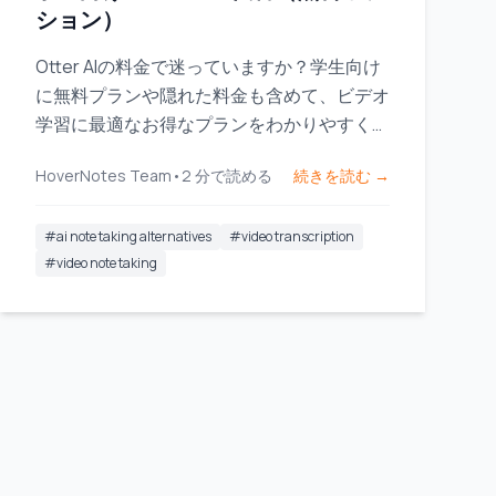
ション）
Otter AIの料金で迷っていますか？学生向け
に無料プランや隠れた料金も含めて、ビデオ
学習に最適なお得なプランをわかりやすく解
説します。
HoverNotes Team
•
2
分で読める
続きを読む →
#
ai note taking alternatives
#
video transcription
#
video note taking