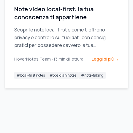
Note video local-first: la tua
conoscenza ti appartiene
Scopri le note local-first e come ti offrono
privacy e controllo sui tuoi dati, con consigli
pratici per possedere davvero la tua
conoscenza.
HoverNotes Team
•
13
min di lettura
Leggi di più →
#
local-first notes
#
obsidian notes
#
note-taking