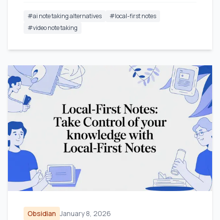
#
ai note taking alternatives
#
local-first notes
#
video note taking
Obsidian
January 8, 2026