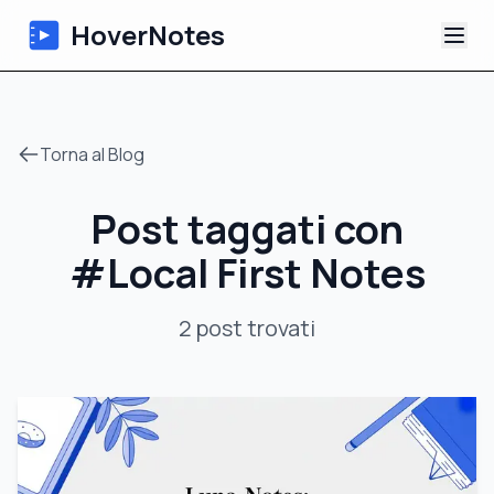
HoverNotes
App
Torna al Blog
Extension
Post taggati con
Appunti Video IA
#
Local First Notes
Tutorial
2
post
trovati
Chi siamo
Blog