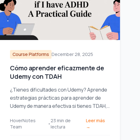
Course Platforms
December 28, 2025
Cómo aprender eficazmente de
Udemy con TDAH
¿Tienes dificultades con Udemy? Aprende
estrategias prácticas para aprender de
Udemy de manera efectiva si tienes TDAH,
desde la selección de cursos hasta la toma
HoverNotes
23
min de
Leer más
de apuntes que mejora la concentración.
•
Team
lectura
→