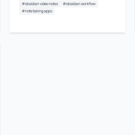
#
obsidian video notes
#
obsidian workflow
#
note taking apps