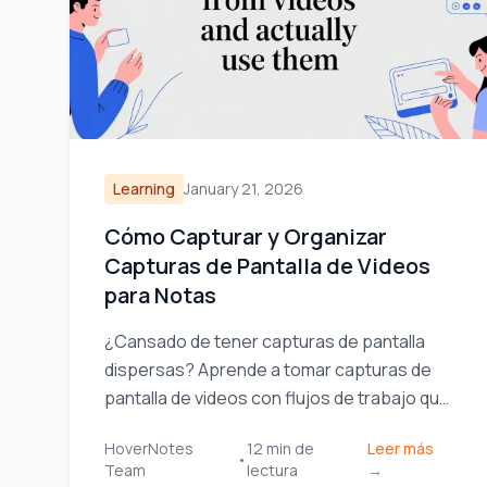
Learning
January 21, 2026
Cómo Capturar y Organizar
Capturas de Pantalla de Videos
para Notas
¿Cansado de tener capturas de pantalla
dispersas? Aprende a tomar capturas de
pantalla de videos con flujos de trabajo que
conectan las imágenes con tus notas y
HoverNotes
12
min de
Leer más
mejoran tu aprendizaje.
•
Team
lectura
→