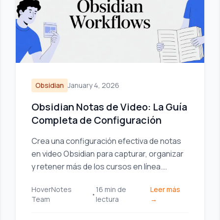
Obsidian
January 4, 2026
Obsidian Notas de Video: La Guía
Completa de Configuración
Crea una configuración efectiva de notas
en video Obsidian para capturar, organizar
y retener más de los cursos en línea.
Compara complementos, extensiones y
HoverNotes
16
min de
Leer más
flujos de trabajo.
•
Team
lectura
→