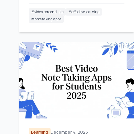
#
video screenshots
#
effective learning
#
note taking apps
Learning
December 4, 2025