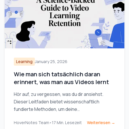
Learning
January 25, 2026
Wie man sich tatsächlich daran
erinnert, was man aus Videos lernt
Hör auf, zu vergessen, was du dir ansiehst.
Dieser Leitfaden bietet wissenschaftlich
fundierte Methoden, um deine
Gedächtnisleistung beim Lernen mit Videos
HoverNotes Team
•
17
Min. Lesezeit
Weiterlesen →
durch aktives Abrufen und klügere Notizen zu