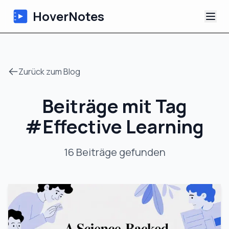
HoverNotes
App
Zurück zum Blog
Extension
Beiträge mit Tag
KI-Video-Notizen
#
Effective Learning
Tutorials
16
Beiträge
gefunden
Über uns
Blog