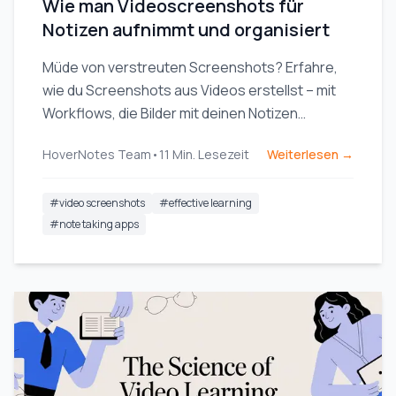
Wie man Videoscreenshots für
Notizen aufnimmt und organisiert
Müde von verstreuten Screenshots? Erfahre,
wie du Screenshots aus Videos erstellst – mit
Workflows, die Bilder mit deinen Notizen
verbinden und dein Lernen verbessern.
HoverNotes Team
•
11
Min. Lesezeit
Weiterlesen →
#
video screenshots
#
effective learning
#
note taking apps