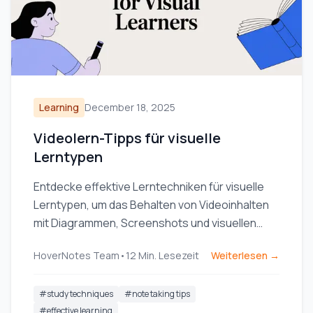
Learning
December 18, 2025
Videolern-Tipps für visuelle
Lerntypen
Entdecke effektive Lerntechniken für visuelle
Lerntypen, um das Behalten von Videoinhalten
mit Diagrammen, Screenshots und visuellen
Notizen zu verbessern.
HoverNotes Team
•
12
Min. Lesezeit
Weiterlesen →
#
study techniques
#
note taking tips
#
effective learning