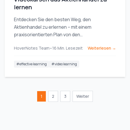
lernen
Entdecken Sie den besten Weg, den
Aktienhandel zu erlernen – mit einem
praxisorientierten Plan von den
Grundkonzepten bis hin zu praktischen
HoverNotes Team
•
16
Min. Lesezeit
Weiterlesen →
Übungen und bewährten Strategien.
#
effective learning
#
video learning
1
2
3
Weiter