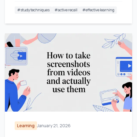
verbessern.
#
study techniques
#
active recall
#
effective learning
Learning
January 21, 2026