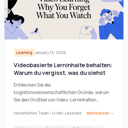
Learning
January 13, 2026
Videobasierte Lerninhalte behalten:
Warum du vergisst, was du siehst
Entdecken Sie die
kognitionswissenschaftlichen Gründe, warum
Sie den Großteil von Video-Lerninhalten
vergessen, und erfahren Sie, wie aktives,
HoverNotes Team
•
14
Min. Lesezeit
Weiterlesen →
strategisches Notieren Ihre Merkfähigkeit
nachhaltig verbessern kann.