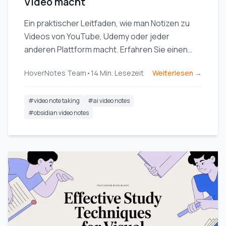
Video macht
Ein praktischer Leitfaden, wie man Notizen zu
Videos von YouTube, Udemy oder jeder
anderen Plattform macht. Erfahren Sie einen
besseren Arbeitsablauf, um die Merkfähigkeit
HoverNotes Team
•
14
Min. Lesezeit
Weiterlesen →
zu verbessern und das Vergessen zu stoppen.
#
video note taking
#
ai video notes
#
obsidian video notes