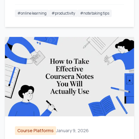
#
online learning
#
productivity
#
note taking tips
Course Platforms
January 9, 2026