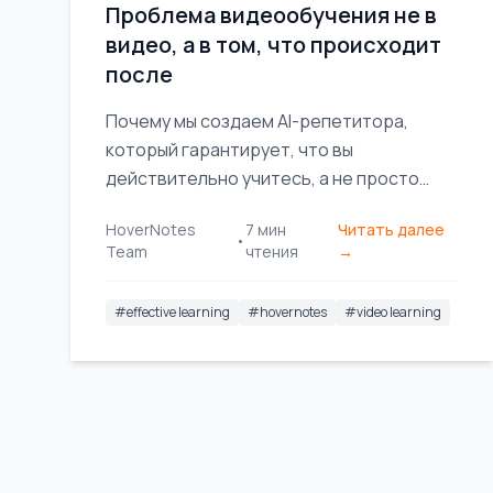
Проблема видеообучения не в
видео, а в том, что происходит
после
Почему мы создаем AI-репетитора,
который гарантирует, что вы
действительно учитесь, а не просто
смотрите. Путь основателя от ломания
HoverNotes
7
мин
Читать далее
игрушек до создания обучающих
•
Team
чтения
→
инструментов, которые действительно
работают.
#
effective learning
#
hovernotes
#
video learning