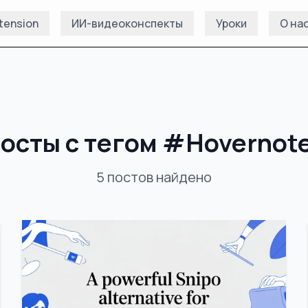
tension
ИИ-видеоконспекты
Уроки
О на
осты с тегом
#
Hovernot
5
постов
найдено