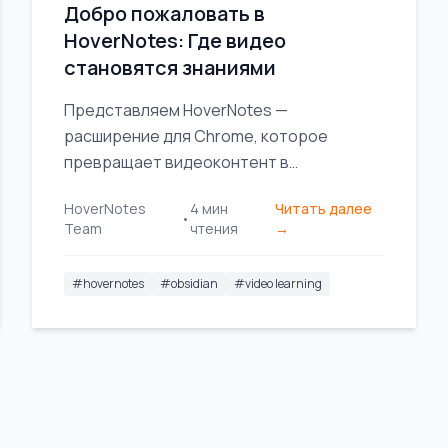
Добро пожаловать в
HoverNotes: Где видео
становятся знаниями
Представляем HoverNotes —
расширение для Chrome, которое
превращает видеоконтент в
постоянные, доступные для поиска
HoverNotes
4
мин
Читать далее
заметки в вашем хранилище Obsidian.
•
Team
чтения
→
Ваше обучение, ваши знания, ваш
контроль.
#
hovernotes
#
obsidian
#
video learning