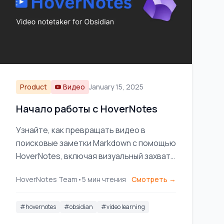
Product
Видео
January 15, 2025
Начало работы с HoverNotes
Узнайте, как превращать видео в
поисковые заметки Markdown с помощью
HoverNotes, включая визуальный захват,
помощь ИИ и прямое хранение в
HoverNotes Team
•
5
мин чтения
Смотреть →
хранилище Obsidian.
#
hovernotes
#
obsidian
#
video learning