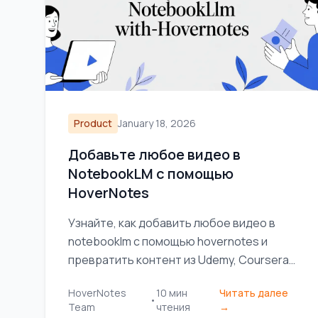
Product
January 18, 2026
Добавьте любое видео в
NotebookLM с помощью
HoverNotes
Узнайте, как добавить любое видео в
notebooklm с помощью hovernotes и
превратить контент из Udemy, Coursera
или YouTube в мощный источник ИИ для
HoverNotes
10
мин
Читать далее
более глубокого обучения.
•
Team
чтения
→