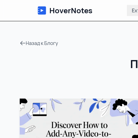
HoverNotes
Ex
Назад к Блогу
П