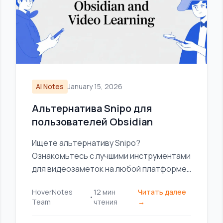
AI Notes
January 15, 2026
Альтернатива Snipo для
пользователей Obsidian
Ищете альтернативу Snipo?
Ознакомьтесь с лучшими инструментами
для видеозаметок на любой платформе,
уделяя особое внимание локальному
HoverNotes
12
мин
Читать далее
хранению для пользователей Obsidian.
•
Team
чтения
→