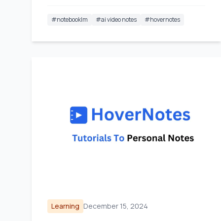
#
notebooklm
#
ai video notes
#
hovernotes
Learning
December 15, 2024