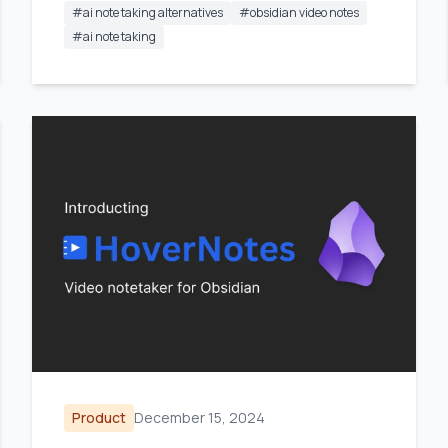
#
ai note taking alternatives
#
obsidian video notes
#
ai note taking
Product
December 15, 2024