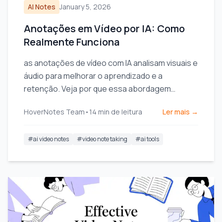
AI Notes
January 5, 2026
Anotações em Vídeo por IA: Como
Realmente Funciona
as anotações de vídeo com IA analisam visuais e
áudio para melhorar o aprendizado e a
retenção. Veja por que essa abordagem
supera os métodos apenas com áudio.
HoverNotes Team
•
14
min de leitura
Ler mais →
#
ai video notes
#
video note taking
#
ai tools