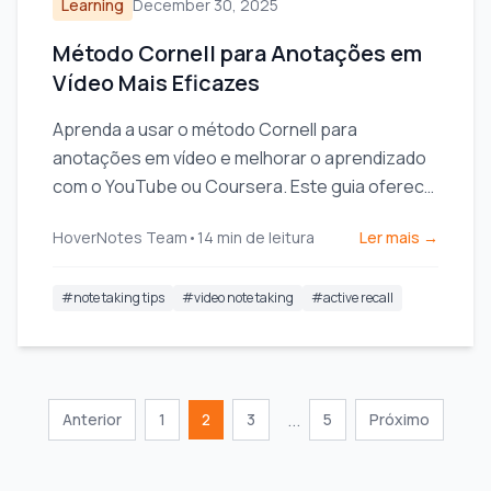
Learning
December 30, 2025
Método Cornell para Anotações em
Vídeo Mais Eficazes
Aprenda a usar o método Cornell para
anotações em vídeo e melhorar o aprendizado
com o YouTube ou Coursera. Este guia oferece
passos práticos e modelos.
HoverNotes Team
•
14
min de leitura
Ler mais →
#
note taking tips
#
video note taking
#
active recall
...
Anterior
1
2
3
5
Próximo