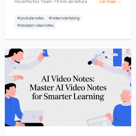
HoverNotes Team
•
19
min de leitura
Ler mais →
#
youtube notes
#
video note taking
#
obsidian video notes