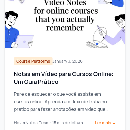
Course Platforms
January 3, 2026
Notas em Vídeo para Cursos Online:
Um Guia Prático
Pare de esquecer o que você assiste em
cursos online. Aprenda um fluxo de trabalho
prático para fazer anotações em vídeo que
aumentam a retenção e se integram com sua
HoverNotes Team
•
15
min de leitura
Ler mais →
base de conhecimento.