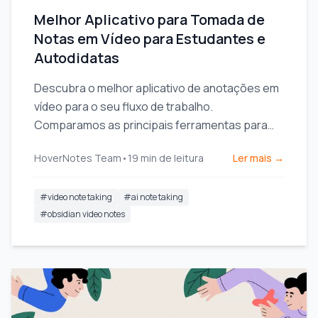
Melhor Aplicativo para Tomada de
Notas em Vídeo para Estudantes e
Autodidatas
Descubra o melhor aplicativo de anotações em
vídeo para o seu fluxo de trabalho.
Comparamos as principais ferramentas para
estudantes e profissionais que utilizam
HoverNotes Team
•
19
min de leitura
Ler mais →
Obsidian, Notion e cursos online.
#
video note taking
#
ai note taking
#
obsidian video notes