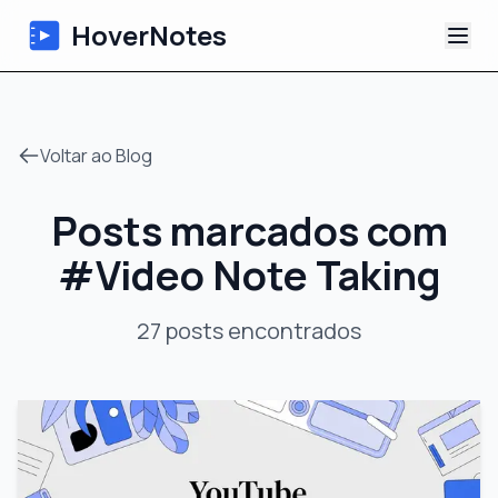
HoverNotes
App
Voltar ao Blog
Extension
Posts marcados com
Notas de Vídeo com IA
#
Video Note Taking
Tutoriais
27
posts
encontrados
Sobre
Blog