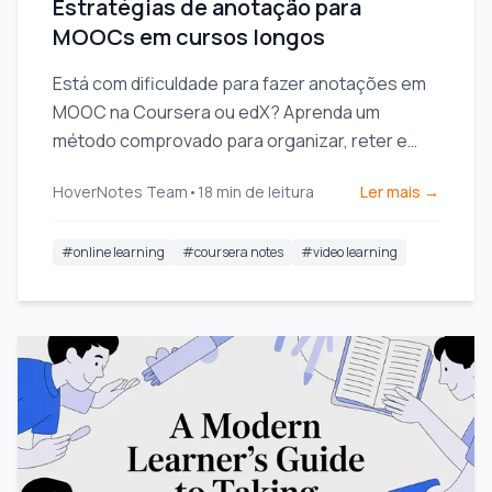
Estratégias de anotação para
MOOCs em cursos longos
Está com dificuldade para fazer anotações em
MOOC na Coursera ou edX? Aprenda um
método comprovado para organizar, reter e
aplicar o conhecimento de cursos longos sem
HoverNotes Team
•
18
min de leitura
Ler mais →
se esgotar.
#
online learning
#
coursera notes
#
video learning