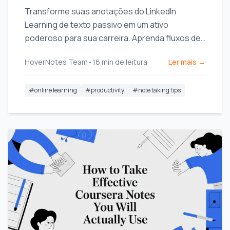
Transforme suas anotações do LinkedIn
Learning de texto passivo em um ativo
poderoso para sua carreira. Aprenda fluxos de
trabalho práticos para capturar, organizar e
HoverNotes Team
•
16
min de leitura
Ler mais →
utilizar seu conhecimento.
#
online learning
#
productivity
#
note taking tips