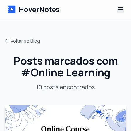
HoverNotes
App
Voltar ao Blog
Extension
Posts marcados com
Notas de Vídeo com IA
#
Online Learning
Tutoriais
10
posts
encontrados
Sobre
Blog