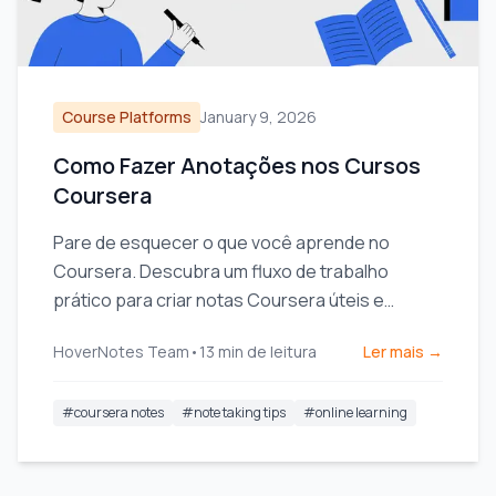
Course Platforms
January 9, 2026
Como Fazer Anotações nos Cursos
Coursera
Pare de esquecer o que você aprende no
Coursera. Descubra um fluxo de trabalho
prático para criar notas Coursera úteis e
pesquisáveis que aumentam a retenção a longo
HoverNotes Team
•
13
min de leitura
Ler mais →
prazo.
#
coursera notes
#
note taking tips
#
online learning