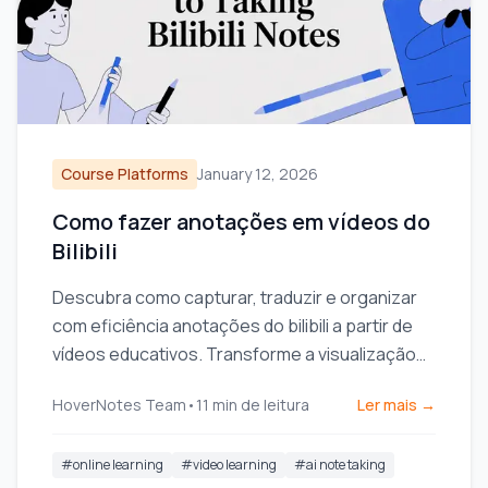
Course Platforms
January 12, 2026
Como fazer anotações em vídeos do
Bilibili
Descubra como capturar, traduzir e organizar
com eficiência anotações do bilibili a partir de
vídeos educativos. Transforme a visualização
passiva em aprendizado ativo.
HoverNotes Team
•
11
min de leitura
Ler mais →
#
online learning
#
video learning
#
ai note taking