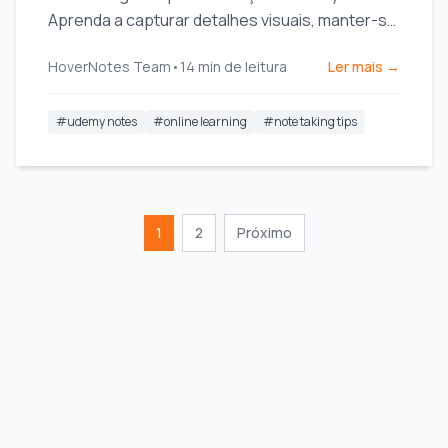
Aprenda a capturar detalhes visuais, manter-se
organizado e realmente reter o que você
HoverNotes Team
•
14
min de leitura
Ler mais →
assiste.
#
udemy notes
#
online learning
#
note taking tips
1
2
Próximo