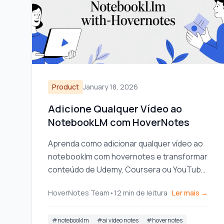
Product
January 18, 2026
Adicione Qualquer Vídeo ao
NotebookLM com HoverNotes
Aprenda como adicionar qualquer vídeo ao
notebooklm com hovernotes e transformar
conteúdo de Udemy, Coursera ou YouTube
em uma fonte poderosa de IA para um
HoverNotes Team
•
12
min de leitura
Ler mais →
aprendizado mais profundo.
#
notebooklm
#
ai video notes
#
hovernotes