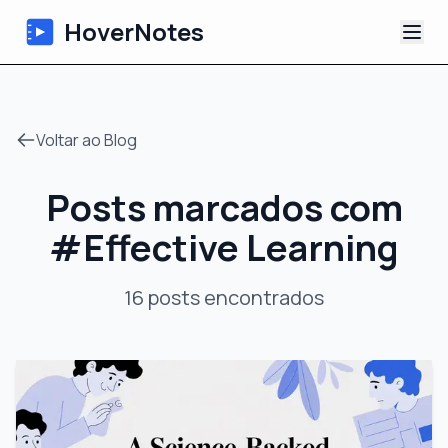
HoverNotes
App
Voltar ao Blog
Extension
Posts marcados com
Notas de Vídeo com IA
#
Effective Learning
Tutoriais
16
posts
encontrados
Sobre
Blog