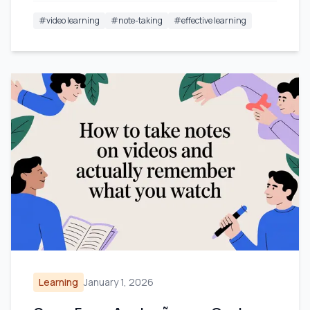
#
video learning
#
note-taking
#
effective learning
Learning
January 1, 2026