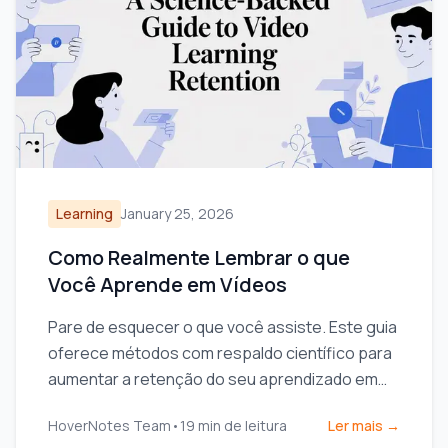
Learning
January 25, 2026
Como Realmente Lembrar o que
Você Aprende em Vídeos
Pare de esquecer o que você assiste. Este guia
oferece métodos com respaldo científico para
aumentar a retenção do seu aprendizado em
vídeo usando recordação ativa e anotações
HoverNotes Team
•
19
min de leitura
Ler mais →
mais inteligentes.