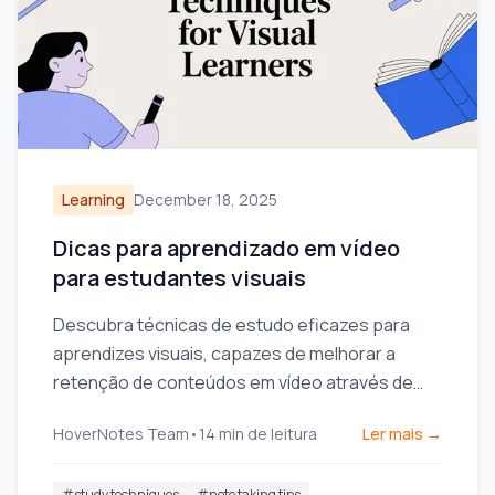
Learning
December 18, 2025
Dicas para aprendizado em vídeo
para estudantes visuais
Descubra técnicas de estudo eficazes para
aprendizes visuais, capazes de melhorar a
retenção de conteúdos em vídeo através de
diagramas, capturas de tela e anotações
HoverNotes Team
•
14
min de leitura
Ler mais →
visuais.
#
study techniques
#
note taking tips