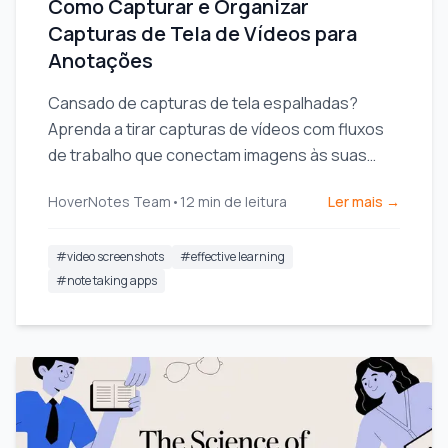
Como Capturar e Organizar
Capturas de Tela de Vídeos para
Anotações
Cansado de capturas de tela espalhadas?
Aprenda a tirar capturas de vídeos com fluxos
de trabalho que conectam imagens às suas
anotações e elevam seu aprendizado.
HoverNotes Team
•
12
min de leitura
Ler mais →
#
video screenshots
#
effective learning
#
note taking apps