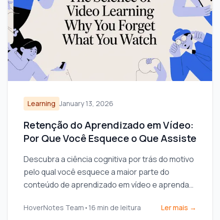
Learning
January 13, 2026
Retenção do Aprendizado em Vídeo:
Por Que Você Esquece o Que Assiste
Descubra a ciência cognitiva por trás do motivo
pelo qual você esquece a maior parte do
conteúdo de aprendizado em vídeo e aprenda
como a anotação ativa e estratégica pode
HoverNotes Team
•
16
min de leitura
Ler mais →
transformar sua retenção.