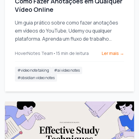
Como Fazer Anotações em Qualquer
Vídeo Online
Um guia prático sobre como fazer anotações
em vídeos do YouTube, Udemy ou qualquer
plataforma. Aprenda um fluxo de trabalho
melhor para melhorar a retenção e parar de
HoverNotes Team
•
15
min de leitura
Ler mais →
esquecer.
#
video note taking
#
ai video notes
#
obsidian video notes