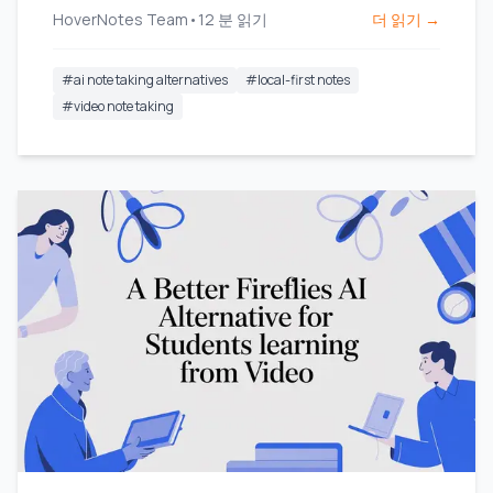
HoverNotes Team
•
12
분 읽기
더 읽기 →
#
ai note taking alternatives
#
local-first notes
#
video note taking