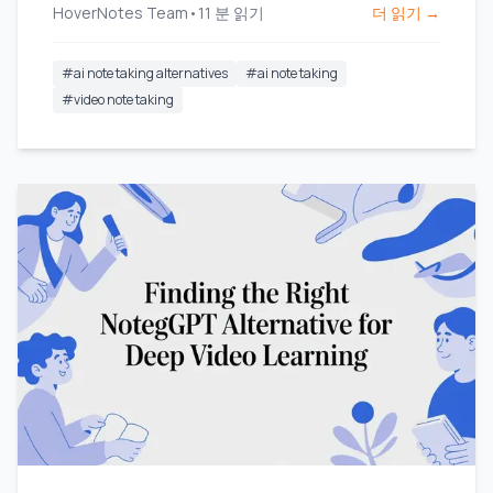
HoverNotes Team
•
11
분 읽기
더 읽기 →
#
ai note taking alternatives
#
ai note taking
#
video note taking