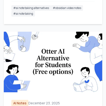
#
ai note taking alternatives
#
obsidian video notes
#
ai note taking
AI Notes
December 23, 2025