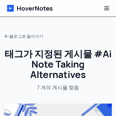
HoverNotes
앱
블로그로 돌아가기
Extension
태그가 지정된 게시물
#
Ai
AI 영상 노트
Note Taking
튜토리얼
Alternatives
소개
7
개의 게시물
찾음
블로그