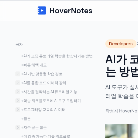
HoverNotes
Developers
목차
AI가
AI가 코딩 튜토리얼 학습을 향상시키는 방법
빠른 혜택 개요
는 방
AI 기반 맞춤형 학습 경로
지능형 기술 평가 및 적응
AI를 통한 코드 이해력 강화
AI 도구가 실
동적 콘텐츠 맞춤화
지능형 코드 분석 및 설명
시간을 절약하는 AI 튜토리얼 기능
리얼 학습을 
포괄적 진행 상황 모니터링
자동화된 코드 품질 향상
자동 노트 생성
학습 워크플로우에 AI 도구 도입하기
포괄적 튜토리얼 문서화
지능형 콘텐츠 우선순위 지정
AI 학습 도구 시작하기
프로그래밍 교육의 AI 미래
작성자
HoverNo
HoverNotes 가격 및 기능
종합적 학습 강화 도구
AI 도구 효과 극대화
프라이버시 우선 AI 개발
결론
플랫폼 통합 및 접근성
AI 강화 학습을 위한 모범 사례
고급 AI 기능
자주 묻는 질문
고급 통합 전략
신흥 교육 패러다임
AI가 전통적 노트 작성에 비해 코딩 튜토리
더 검증 가능한 기술 워크플로