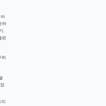
 바
환하
기,
불편
주하
괄
 없
토리