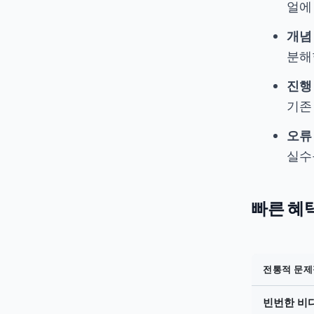
얼에
개념
분해
진행
기존
오류
실수
빠른 혜
전통적 문제
빈번한 비