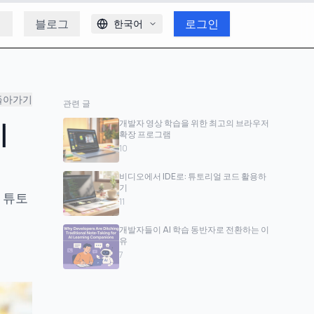
개
블로그
로그인
한국어
돌아가기
관련 글
키
개발자 영상 학습을 위한 최고의 브라우저
확장 프로그램
10
비디오에서 IDE로: 튜토리얼 코드 활용하
기
딩 튜토
11
개발자들이 AI 학습 동반자로 전환하는 이
유
7