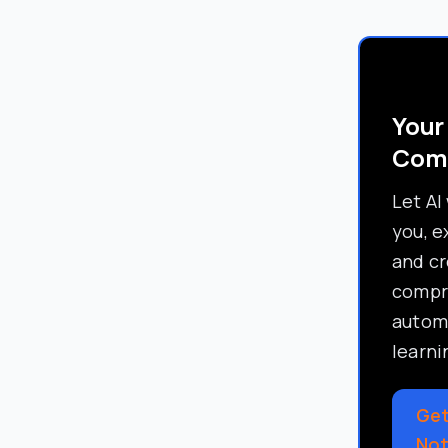
Your
Com
Let AI
you, e
and c
compr
automa
learni
Get
No