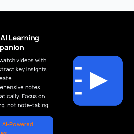
 AI Learning
panion
 watch videos with
xtract key insights,
reate
ehensive notes
tically. Focus on
ng, not note-taking.
 AI-Powered
tes