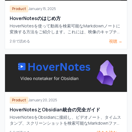
Product
January 15, 2025
HoverNotesのはじめ方
HoverNotesを使って動画を検索可能なMarkdownノートに
変換する方法をご紹介します。これには、映像のキャプチ
ャ、AIによる補助、そしてObsidianボールトへの直接保存が
視聴 →
2
分で読める
含まれます。
Product
January 20, 2025
HoverNotesとObsidian統合の完全ガイド
HoverNotesをObsidianに接続し、ビデオノート、タイムス
タンプ、スクリーンショットを検索可能なMarkdownファイ
ルとしてローカルボールトに保存します。