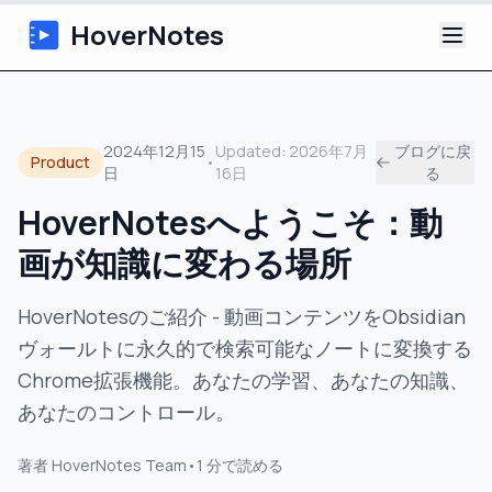
HoverNotes
アプリ
2024年12月15
Updated:
2026年7月
ブログに戻
Product
•
日
16日
る
Extension
HoverNotesへようこそ：動
AI動画ノート
画が知識に変わる場所
チュートリアル
HoverNotesのご紹介 - 動画コンテンツをObsidian
ヴォールトに永久的で検索可能なノートに変換する
について
Chrome拡張機能。あなたの学習、あなたの知識、
ブログ
あなたのコントロール。
著者
HoverNotes Team
•
1
分で読める