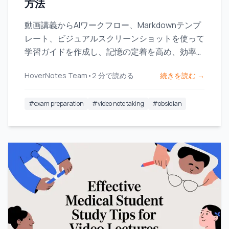
方法
動画講義からAIワークフロー、Markdownテンプ
レート、ビジュアルスクリーンショットを使って
学習ガイドを作成し、記憶の定着を高め、効率的
に勉強する方法を学びましょう。
HoverNotes Team
•
2
分で読める
続きを読む →
#
exam preparation
#
video note taking
#
obsidian