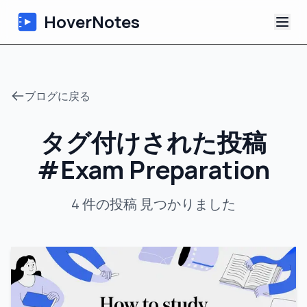
HoverNotes
アプリ
ブログに戻る
Extension
タグ付けされた投稿
AI動画ノート
#
Exam Preparation
チュートリアル
4
件の投稿
見つかりました
について
ブログ