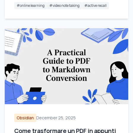
#
online learning
#
video note taking
#
active recall
Obsidian
December 25, 2025
Come trasformare un PDF in appunti