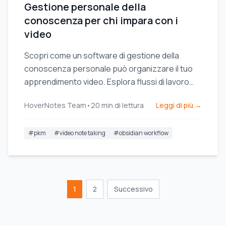
Gestione personale della
conoscenza per chi impara con i
video
Scopri come un software di gestione della
conoscenza personale può organizzare il tuo
apprendimento video. Esplora flussi di lavoro
pratici per studenti che utilizzano strumenti PKM
HoverNotes Team
•
20
min di lettura
Leggi di più →
come Obsidian.
#
pkm
#
video note taking
#
obsidian workflow
1
2
Successivo