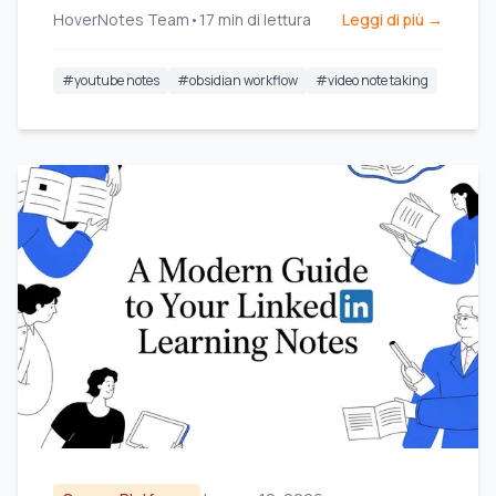
HoverNotes Team
•
17
min di lettura
Leggi di più →
#
youtube notes
#
obsidian workflow
#
video note taking