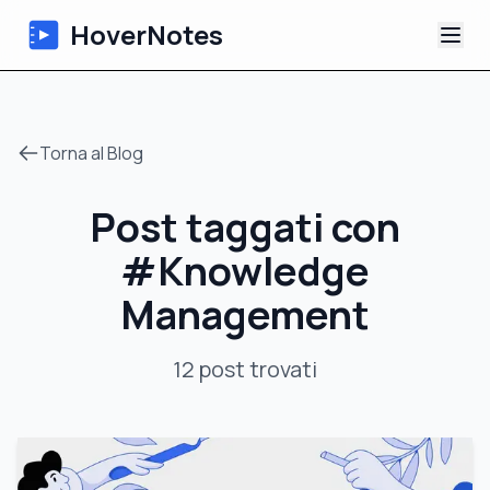
HoverNotes
App
Torna al Blog
Extension
Post taggati con
Appunti Video IA
#
Knowledge
Tutorial
Management
Chi siamo
12
post
trovati
Blog