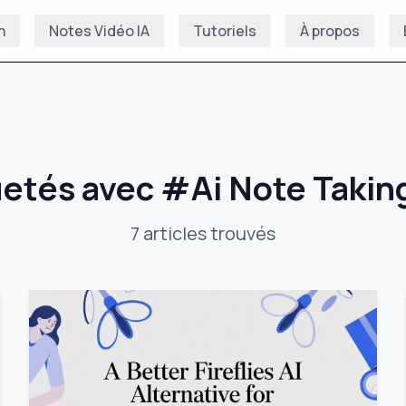
n
Notes Vidéo IA
Tutoriels
À propos
uetés avec
#
Ai Note Takin
7
articles
trouvés