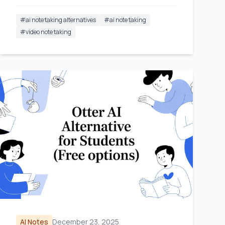
#
ai note taking alternatives
#
ai note taking
#
video note taking
AI Notes
December 23, 2025