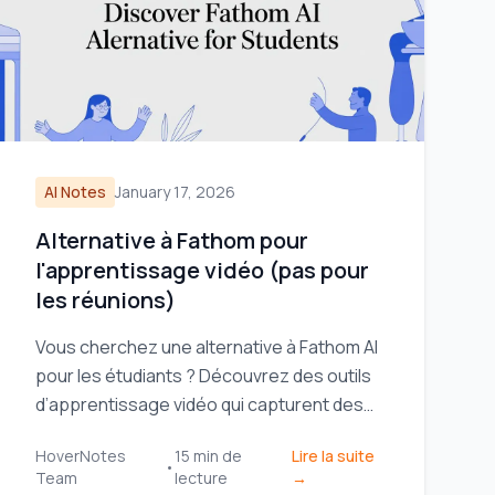
AI Notes
January 17, 2026
Alternative à Fathom pour
l'apprentissage vidéo (pas pour
les réunions)
Vous cherchez une alternative à Fathom AI
pour les étudiants ? Découvrez des outils
d’apprentissage vidéo qui capturent des
notes visuelles, pas seulement des
HoverNotes
15
min de
Lire la suite
transcriptions, pour YouTube et Coursera.
•
Team
lecture
→