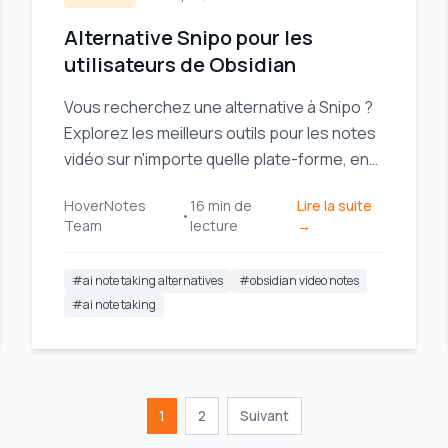
Alternative Snipo pour les
utilisateurs de Obsidian
Vous recherchez une alternative à Snipo ?
Explorez les meilleurs outils pour les notes
vidéo sur n'importe quelle plate-forme, en
mettant l'accent sur le stockage local pour
HoverNotes
16
min de
Lire la suite
les utilisateurs de Obsidian.
•
Team
lecture
→
#
ai note taking alternatives
#
obsidian video notes
#
ai note taking
1
2
Suivant