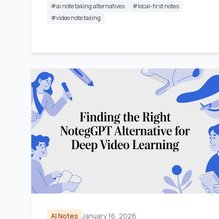
#
ai note taking alternatives
#
local-first notes
#
video note taking
AI Notes
January 16, 2026