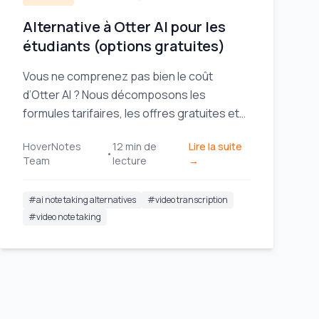
Alternative à Otter AI pour les
étudiants (options gratuites)
Vous ne comprenez pas bien le coût
d’Otter AI ? Nous décomposons les
formules tarifaires, les offres gratuites et
les frais cachés pour les étudiants afin de
HoverNotes
12
min de
Lire la suite
dénicher la meilleure valeur pour
•
Team
lecture
→
l’apprentissage vidéo.
#
ai note taking alternatives
#
video transcription
#
video note taking