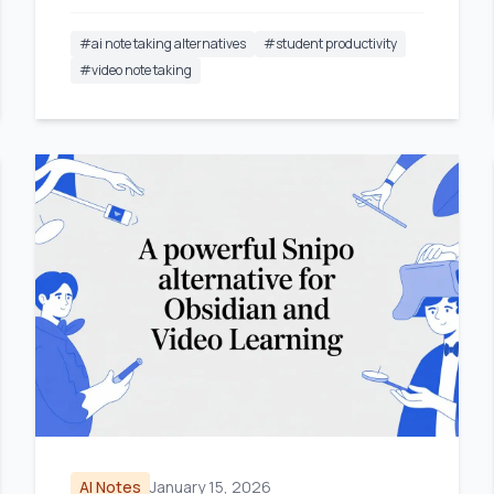
#
ai note taking alternatives
#
student productivity
#
video note taking
AI Notes
January 15, 2026