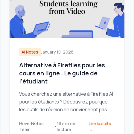
AI Notes
January 18, 2026
Alternative à Fireflies pour les
cours en ligne : Le guide de
l’étudiant
Vous cherchez une alternative à Fireflies AI
pour les étudiants ? Découvrez pourquoi
les outils de réunion ne conviennent pas
aux cours vidéo et trouvez un preneur de
HoverNotes
16
min de
Lire la suite
notes IA conçu pour l'apprentissage.
•
Team
lecture
→