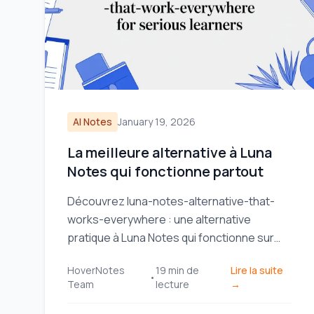
AI Notes
January 19, 2026
La meilleure alternative à Luna
Notes qui fonctionne partout
Découvrez luna-notes-alternative-that-
works-everywhere : une alternative
pratique à Luna Notes qui fonctionne sur
tous les appareils, idéale pour les
HoverNotes
19
min de
Lire la suite
apprenants sérieux.
•
Team
lecture
→