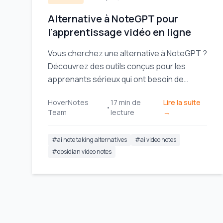
Alternative à NoteGPT pour
l'apprentissage vidéo en ligne
Vous cherchez une alternative à NoteGPT ?
Découvrez des outils conçus pour les
apprenants sérieux qui ont besoin de
stockage local, d'intégration Obsidian et de
HoverNotes
17
min de
Lire la suite
contexte visuel à partir de vidéos.
•
Team
lecture
→
#
ai note taking alternatives
#
ai video notes
#
obsidian video notes