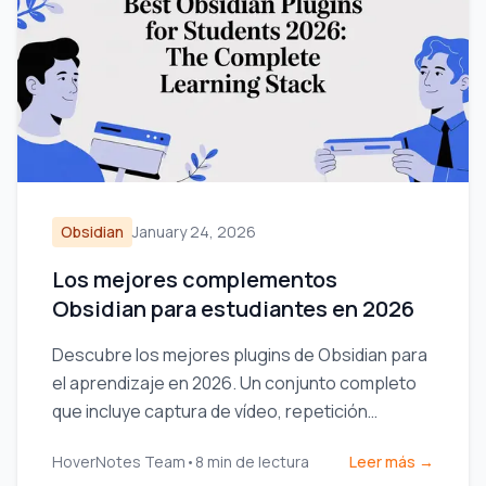
Obsidian
January 24, 2026
Los mejores complementos
Obsidian para estudiantes en 2026
Descubre los mejores plugins de Obsidian para
el aprendizaje en 2026. Un conjunto completo
que incluye captura de vídeo, repetición
espaciada, dataview y excalidraw para
HoverNotes Team
•
8
min de lectura
Leer más →
estudiantes.