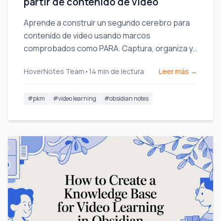
partir de contenido de video
Aprende a construir un segundo cerebro para
contenido de video usando marcos
comprobados como PARA. Captura, organiza y
conecta ideas de YouTube, Udemy y Coursera.
HoverNotes Team
•
14
min de lectura
Leer más →
#
pkm
#
video learning
#
obsidian notes