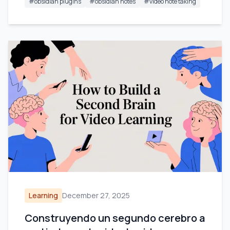
#
obsidian plugins
#
obsidian notes
#
video note taking
Learning
December 27, 2025
Construyendo un segundo cerebro a