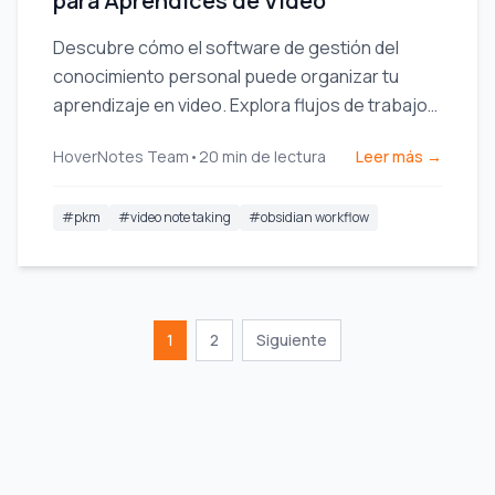
para Aprendices de Vídeo
Descubre cómo el software de gestión del
conocimiento personal puede organizar tu
aprendizaje en video. Explora flujos de trabajo
prácticos para estudiantes que utilizan
HoverNotes Team
•
20
min de lectura
Leer más →
herramientas PKM como Obsidian.
#
pkm
#
video note taking
#
obsidian workflow
1
2
Siguiente