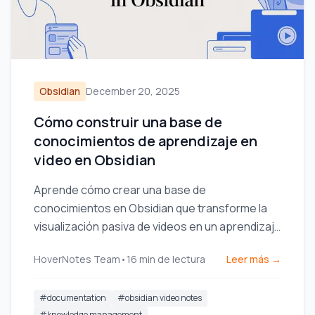
Obsidian
December 20, 2025
Cómo construir una base de
conocimientos de aprendizaje en
video en Obsidian
Aprende cómo crear una base de
conocimientos en Obsidian que transforme la
visualización pasiva de videos en un aprendizaje
activo. Una guía práctica para configurar el vault
HoverNotes Team
•
16
min de lectura
Leer más →
y tomar notas.
#
documentation
#
obsidian video notes
#
knowledge management