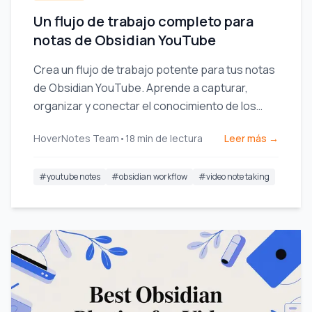
Un flujo de trabajo completo para
notas de Obsidian YouTube
Crea un flujo de trabajo potente para tus notas
de Obsidian YouTube. Aprende a capturar,
organizar y conectar el conocimiento de los
videos para recordar de verdad lo que ves.
HoverNotes Team
•
18
min de lectura
Leer más →
#
youtube notes
#
obsidian workflow
#
video note taking