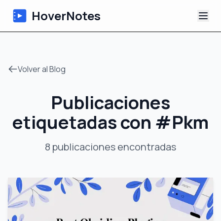
HoverNotes
Aplicación
Volver al Blog
Extension
Publicaciones
Notas de Video con IA
etiquetadas con
#
Pkm
Tutoriales
8
publicaciones
encontradas
Acerca de
Blog