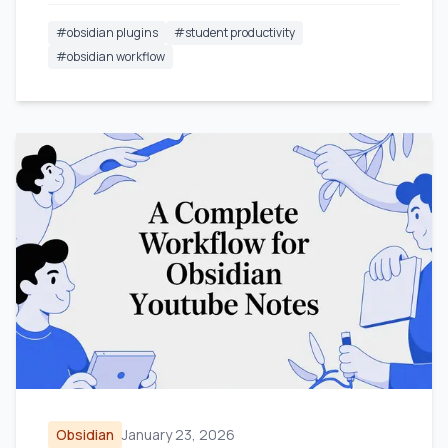
#
obsidian plugins
#
student productivity
#
obsidian workflow
Obsidian
January 23, 2026