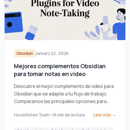
Obsidian
January 22, 2026
Mejores complementos Obsidian
para tomar notas en video
Descubre el mejor complemento de video para
Obsidian que se adapte a tu flujo de trabajo.
Comparamos las principales opciones para
tomar notas con marcas de tiempo desde
HoverNotes Team
•
16
min de lectura
Leer más →
YouTube, Udemy y videos locales.