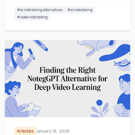
#
ai note taking alternatives
#
ai note taking
#
video note taking
AI Notes
January 16, 2026