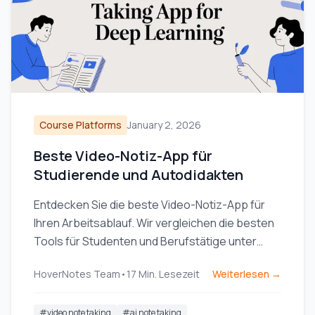
Course Platforms
January 2, 2026
Beste Video-Notiz-App für
Studierende und Autodidakten
Entdecken Sie die beste Video-Notiz-App für
Ihren Arbeitsablauf. Wir vergleichen die besten
Tools für Studenten und Berufstätige unter
Verwendung von Obsidian, Notion und Online-
HoverNotes Team
•
17
Min. Lesezeit
Weiterlesen →
Kursen.
#
video note taking
#
ai note taking