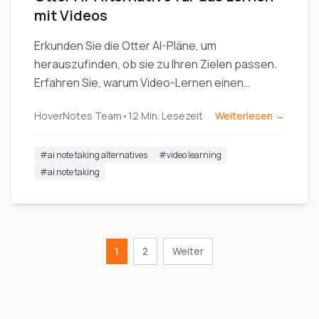
mit Videos
Erkunden Sie die Otter AI-Pläne, um
herauszufinden, ob sie zu Ihren Zielen passen.
Erfahren Sie, warum Video-Lernen einen
anderen Ansatz erfordert, und vergleichen Sie
HoverNotes Team
•
12
Min. Lesezeit
Weiterlesen →
die besten Alternativen, die speziell für
Studierende entwickelt wurden.
#
ai note taking alternatives
#
video learning
#
ai note taking
1
2
Weiter