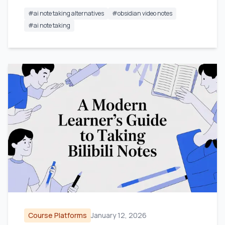
#
ai note taking alternatives
#
obsidian video notes
#
ai note taking
Course Platforms
January 12, 2026