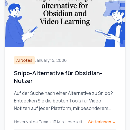
AI Notes
January 15, 2026
Snipo-Alternative für Obsidian-
Nutzer
Auf der Suche nach einer Alternative zu Snipo?
Entdecken Sie die besten Tools für Video-
Notizen auf jeder Plattform, mit besonderem
Fokus auf lokale Speicherung für Obsidian-
HoverNotes Team
•
13
Min. Lesezeit
Weiterlesen →
Nutzer.