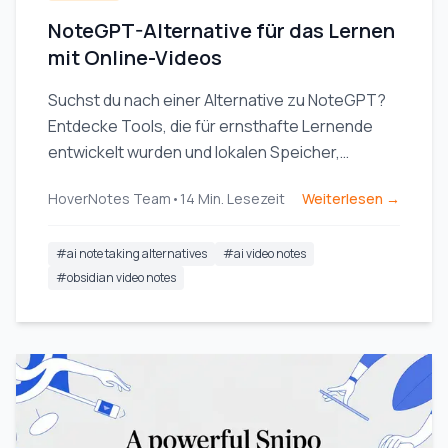
NoteGPT-Alternative für das Lernen
mit Online-Videos
Suchst du nach einer Alternative zu NoteGPT?
Entdecke Tools, die für ernsthafte Lernende
entwickelt wurden und lokalen Speicher,
Obsidian-Integration sowie visuelle
HoverNotes Team
•
14
Min. Lesezeit
Weiterlesen →
Kontextunterstützung aus Videos bieten.
#
ai note taking alternatives
#
ai video notes
#
obsidian video notes