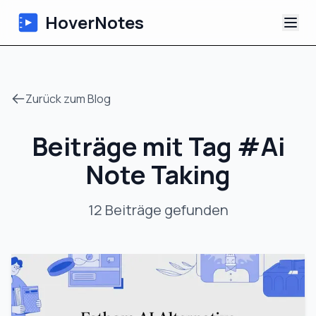
HoverNotes
App
Zurück zum Blog
Extension
Beiträge mit Tag
#
Ai
KI-Video-Notizen
Note Taking
Tutorials
12
Beiträge
gefunden
Über uns
Blog