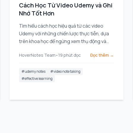
Cách Học Từ Video Udemy và Ghi
Nhớ Tốt Hơn
Tìm hiểu cách học hiệu quả từ các video
Udemy với những chiến lược thực tiễn, dựa
trên khoa học để ngừng xem thụ động và
bắt đầu ghi nhớ những gì bạn học được.
HoverNotes Team
•
19
phút đọc
Đọc thêm →
#
udemy notes
#
video note taking
#
effective learning