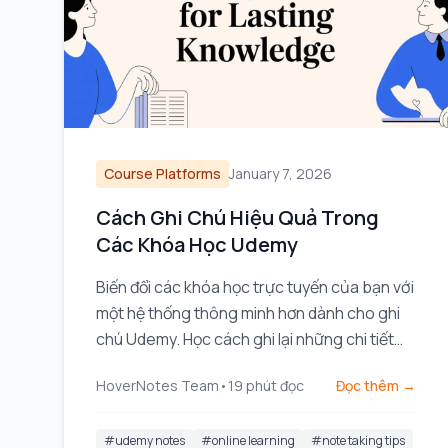
Course Platforms
January 7, 2026
Cách Ghi Chú Hiệu Quả Trong
Các Khóa Học Udemy
Biến đổi các khóa học trực tuyến của bạn với
một hệ thống thông minh hơn dành cho ghi
chú Udemy. Học cách ghi lại những chi tiết
hình ảnh, giữ cho mọi thứ có tổ chức, và thực
HoverNotes Team
•
19
phút đọc
Đọc thêm →
sự ghi nhớ những gì bạn xem.
#
udemy notes
#
online learning
#
note taking tips