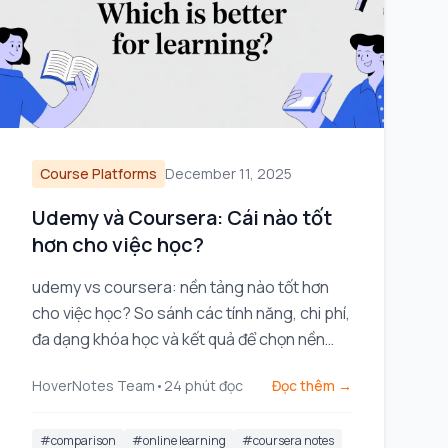
Course Platforms
December 11, 2025
Udemy và Coursera: Cái nào tốt
hơn cho việc học?
udemy vs coursera: nền tảng nào tốt hơn
cho việc học? So sánh các tính năng, chi phí,
đa dạng khóa học và kết quả để chọn nền
tảng phù hợp với bạn.
HoverNotes Team
•
24
phút đọc
Đọc thêm →
#
comparison
#
online learning
#
coursera notes