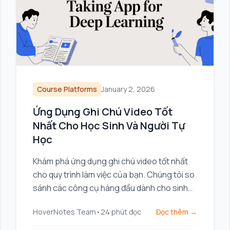
Course Platforms
January 2, 2026
Ứng Dụng Ghi Chú Video Tốt
Nhất Cho Học Sinh Và Người Tự
Học
Khám phá ứng dụng ghi chú video tốt nhất
cho quy trình làm việc của bạn. Chúng tôi so
sánh các công cụ hàng đầu dành cho sinh
viên và chuyên gia sử dụng Obsidian,
HoverNotes Team
•
24
phút đọc
Đọc thêm →
Notion, và các khóa học trực tuyến.