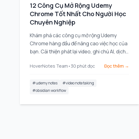
12 Công Cụ Mở Rộng Udemy
Chrome Tốt Nhất Cho Người Học
Chuyên Nghiệp
Khám phá các công cụ mở rộng Udemy
Chrome hàng đầu để nâng cao việc học của
bạn. Cải thiện phát lại video, ghi chú AI, dịch
phụ đề và duy trì sự tập trung.
HoverNotes Team
•
30
phút đọc
Đọc thêm →
#
udemy notes
#
video note taking
#
obsidian workflow