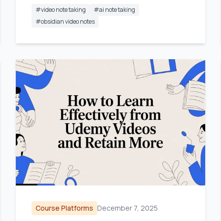
#
video note taking
#
ai note taking
#
obsidian video notes
Course Platforms
December 7, 2025