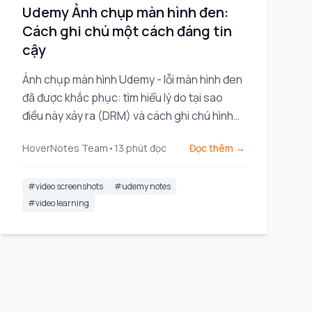
Udemy Ảnh chụp màn hình đen:
Cách ghi chú một cách đáng tin
cậy
Ảnh chụp màn hình Udemy - lỗi màn hình đen
đã được khắc phục: tìm hiểu lý do tại sao
điều này xảy ra (DRM) và cách ghi chú hình
ảnh rõ ràng một cách đáng tin cậy cho các
HoverNotes Team
•
13
phút đọc
Đọc thêm →
buổi học của bạn.
#
video screenshots
#
udemy notes
#
video learning